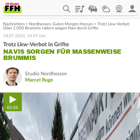
Playlist
Staupilot
Wetter
Webcam
Mein
Nachrichten
>
Nordhessen
,
Guten Morgen Hessen
>
Trotz Lkw-Verbot:
Über 1.000 Brummis rattern wegen Navi durch Grifte
18.07.2024, 14:19 Uhr
Trotz Lkw-Verbot in Grifte
NAVIS SORGEN FÜR MASSENWEISE
BRUMMIS
Studio Nordhessen
Marcel Ruge
00:56