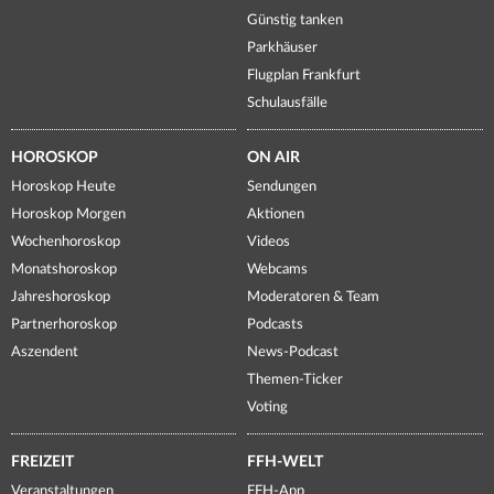
Günstig tanken
Parkhäuser
Flugplan Frankfurt
Schulausfälle
HOROSKOP
ON AIR
Horoskop Heute
Sendungen
Horoskop Morgen
Aktionen
Wochenhoroskop
Videos
Monatshoroskop
Webcams
Jahreshoroskop
Moderatoren & Team
Partnerhoroskop
Podcasts
Aszendent
News-Podcast
Themen-Ticker
Voting
FREIZEIT
FFH-WELT
Veranstaltungen
FFH-App