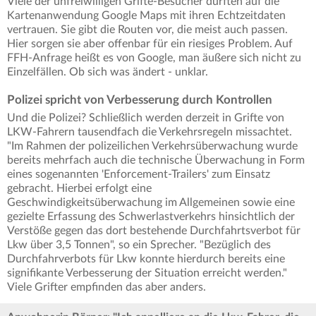
Viele der unfreiwilligen Grifte-Besucher dürften auf die
Kartenanwendung Google Maps mit ihren Echtzeitdaten
vertrauen. Sie gibt die Routen vor, die meist auch passen.
Hier sorgen sie aber offenbar für ein riesiges Problem. Auf
FFH-Anfrage heißt es von Google, man äußere sich nicht zu
Einzelfällen. Ob sich was ändert - unklar.
Polizei spricht von Verbesserung durch Kontrollen
Und die Polizei? Schließlich werden derzeit in Grifte von
LKW-Fahrern tausendfach die Verkehrsregeln missachtet.
"Im Rahmen der polizeilichen Verkehrsüberwachung wurde
bereits mehrfach auch die technische Überwachung in Form
eines sogenannten 'Enforcement-Trailers' zum Einsatz
gebracht. Hierbei erfolgt eine
Geschwindigkeitsüberwachung im Allgemeinen sowie eine
gezielte Erfassung des Schwerlastverkehrs hinsichtlich der
Verstöße gegen das dort bestehende Durchfahrtsverbot für
Lkw über 3,5 Tonnen", so ein Sprecher. "Bezüglich des
Durchfahrverbots für Lkw konnte hierdurch bereits eine
signifikante Verbesserung der Situation erreicht werden."
Viele Grifter empfinden das aber anders.