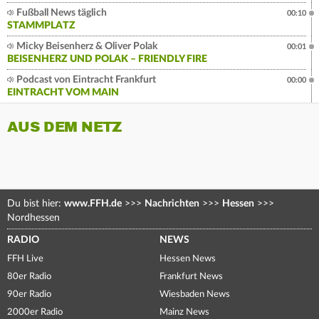
Fußball News täglich
00:10
STAMMPLATZ
Micky Beisenherz & Oliver Polak
00:01
BEISENHERZ UND POLAK – FRIENDLY FIRE
Podcast von Eintracht Frankfurt
00:00
EINTRACHT VOM MAIN
AUS DEM NETZ
Du bist hier:
www.FFH.de
>>>
Nachrichten
>>>
Hessen
>>>
Nordhessen
RADIO
NEWS
FFH Live
Hessen News
80er Radio
Frankfurt News
90er Radio
Wiesbaden News
2000er Radio
Mainz News