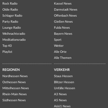
Rock Radio
Kassel News
Oldie Radio
Darmstadt News
Schlager Radio
Offenbach News
Party Radio
Gießen News
Lounge Radio
Fulda News
Weihnachtsradio
Bayern News
Meditationsradio
Sport
Top 40
Wetter
Playlist
Alle Orte
Alle Themen
REGIONEN
VERKEHR
Nordhessen News
Staus Hessen
Osthessen News
Blitzer Hessen
Mittelhessen News
Unfälle Hessen
Rhein-Main News
A3 News
Südhessen News
A5 News
A661 News