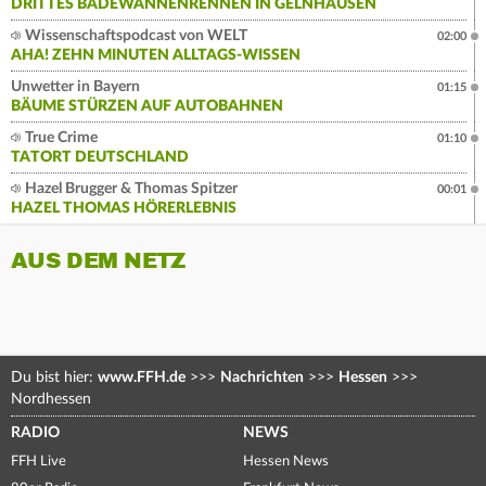
DRITTES BADEWANNENRENNEN IN GELNHAUSEN
Wissenschaftspodcast von WELT
02:00
AHA! ZEHN MINUTEN ALLTAGS-WISSEN
Unwetter in Bayern
01:15
BÄUME STÜRZEN AUF AUTOBAHNEN
True Crime
01:10
TATORT DEUTSCHLAND
Hazel Brugger & Thomas Spitzer
00:01
HAZEL THOMAS HÖRERLEBNIS
AUS DEM NETZ
Du bist hier:
www.FFH.de
>>>
Nachrichten
>>>
Hessen
>>>
Nordhessen
RADIO
NEWS
FFH Live
Hessen News