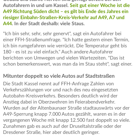
Autofahrern in und um Kassel.
Seit gut einer Woche ist die
A49 Richtung Süden dicht – es gilt bis Ende des Jahres ein
riesiger Einbahn-Straßen-Kreis-Verkehr auf A49, A7 und
A44
. In der Stadt deshalb: viele Staus.
"Ich bin sehr, sehr, sehr genervt", sagt ein Autofahrer bei
einer FFH-Straßenumfrage. "Ich hatte gestern einen Termin,
ich bin rumgefahren wie verrückt. Die Temperatur geht bis
180 - es ist zu viel einfach." Auch andere Autofahrer
berichten von Umwegen und vielen Wartezeiten. "Das ist
schon bemerkenswert, was man da im Stau steht", sagt einer.
Mitunter doppelt so viele Autos auf Stadtstraßen
Die Stadt Kassel nennt auf FFH-Anfrage Zahlen von
Verkehrszählungen vor und nach des neu eingesetzten
Autobahn-Kreisverkehrs. Besonders deutlich wird der
Anstieg dabei in Oberzwehren im Feierabendverkehr.
Wurden auf der Altenbaunaer Straße stadtauswärts vor der
A49-Sperrung knapp 7.000 Autos gezählt, waren es in der
vergangenen Woche mit knapp 12.500 fast doppelt so viele.
Zunahmen gab es auch auf der Druseltalstraße oder der
Dresdener Straße, hier aber deutlich geringer.