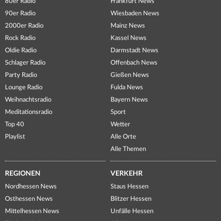
80er Radio
Frankfurt News
90er Radio
Wiesbaden News
2000er Radio
Mainz News
Rock Radio
Kassel News
Oldie Radio
Darmstadt News
Schlager Radio
Offenbach News
Party Radio
Gießen News
Lounge Radio
Fulda News
Weihnachtsradio
Bayern News
Meditationsradio
Sport
Top 40
Wetter
Playlist
Alle Orte
Alle Themen
REGIONEN
VERKEHR
Nordhessen News
Staus Hessen
Osthessen News
Blitzer Hessen
Mittelhessen News
Unfälle Hessen