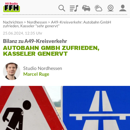
Playlist
Staupilot
Wetter
Webcam
Mein
Nachrichten
>
Nordhessen
>
A49-Kreisverkehr: Autobahn GmbH
zufrieden, Kasseler "sehr genervt"
25.06.2024, 12:35 Uhr
Bilanz zu A49-Kreisverkehr
AUTOBAHN GMBH ZUFRIEDEN,
KASSELER GENERVT
Studio Nordhessen
Marcel Ruge