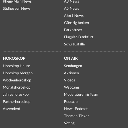
Rhein-Main News
A3 News
Südhessen News
A5 News
A661 News
Günstig tanken
Parkhäuser
Flugplan Frankfurt
Schulausfälle
HOROSKOP
ON AIR
Horoskop Heute
Sendungen
Horoskop Morgen
Aktionen
Wochenhoroskop
Videos
Monatshoroskop
Webcams
Jahreshoroskop
Moderatoren & Team
Partnerhoroskop
Podcasts
Aszendent
News-Podcast
Themen-Ticker
Voting