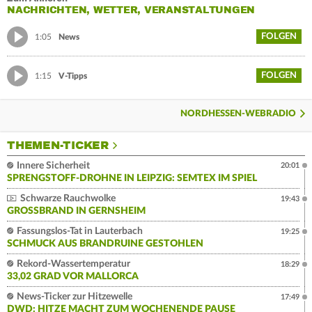
NACHRICHTEN, WETTER, VERANSTALTUNGEN
FOLGEN
1:05
News
FOLGEN
1:15
V-Tipps
NORDHESSEN-WEBRADIO
THEMEN-TICKER
Innere Sicherheit
20:01
SPRENGSTOFF-DROHNE IN LEIPZIG: SEMTEX IM SPIEL
Schwarze Rauchwolke
19:43
GROSSBRAND IN GERNSHEIM
Fassungslos-Tat in Lauterbach
19:25
SCHMUCK AUS BRANDRUINE GESTOHLEN
Rekord-Wassertemperatur
18:29
33,02 GRAD VOR MALLORCA
News-Ticker zur Hitzewelle
17:49
DWD: HITZE MACHT ZUM WOCHENENDE PAUSE