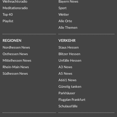
Weihnachtsradio
Bayern News
Meditationsradio
Sport
Top 40
Wetter
Playlist
Alle Orte
Alle Themen
REGIONEN
VERKEHR
Nordhessen News
Staus Hessen
Osthessen News
Blitzer Hessen
Mittelhessen News
Unfälle Hessen
Rhein-Main News
A3 News
Südhessen News
A5 News
A661 News
Günstig tanken
Parkhäuser
Flugplan Frankfurt
Schulausfälle