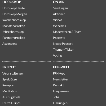
HOROSKOP
ON AIR
Horoskop Heute
Sendungen
Horoskop Morgen
Aktionen
Wochenhoroskop
Videos
Monatshoroskop
Webcams
Jahreshoroskop
Moderatoren & Team
Partnerhoroskop
Podcasts
Aszendent
News-Podcast
Themen-Ticker
Voting
FREIZEIT
FFH-WELT
Veranstaltungen
FFH-App
Spielplätze
Newsletter
Rezepte
Kontakt
Meditation
Frequenzen
Ausflugsziele
Jobs
Freizeit-Tipps
Führungen