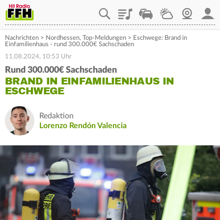
Playlist
Staupilot
Wetter
Webcam
Mein
Nachrichten
>
Nordhessen
,
Top-Meldungen
>
Eschwege: Brand in
Einfamilienhaus - rund 300.000€ Sachschaden
11.08.2024, 10:53 Uhr
Rund 300.000€ Sachschaden
BRAND IN EINFAMILIENHAUS IN
ESCHWEGE
Redaktion
Lorenzo Rendón Valencia