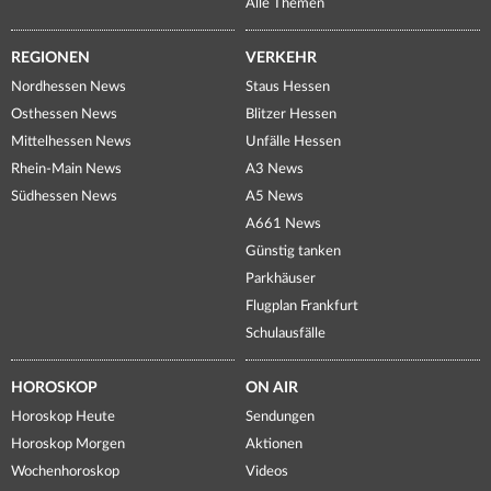
Alle Themen
REGIONEN
VERKEHR
Nordhessen News
Staus Hessen
Osthessen News
Blitzer Hessen
Mittelhessen News
Unfälle Hessen
Rhein-Main News
A3 News
Südhessen News
A5 News
A661 News
Günstig tanken
Parkhäuser
Flugplan Frankfurt
Schulausfälle
HOROSKOP
ON AIR
Horoskop Heute
Sendungen
Horoskop Morgen
Aktionen
Wochenhoroskop
Videos