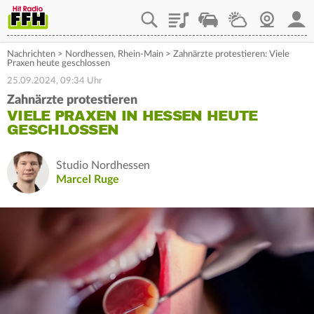
Playlist
Staupilot
Wetter
Webcam
Mein
Nachrichten
>
Nordhessen
,
Rhein-Main
>
Zahnärzte protestieren: Viele
Praxen heute geschlossen
25.09.2024, 09:34 Uhr
Zahnärzte protestieren
VIELE PRAXEN IN HESSEN HEUTE
GESCHLOSSEN
Studio Nordhessen
Marcel Ruge