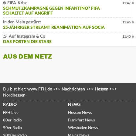
FIFA-Krise
11:47
SCHMUTZKAMPAGNE GEGEN INFANTINO? FIFA
SCHALTET AUF ANGRIFF
In den Main gestürzt
11:45
25-JÄHRIGER STREAMT REANIMATION AUF SOCIA
Auf Instagram & Co
11:40
DAS POSTEN DIE STARS
AUS DEM NETZ
Du bist hier:
www.FFH.de
>>>
Nachrichten
>>>
Hessen
>>>
Nordhessen
RADIO
NEWS
FFH Live
Hessen News
80er Radio
Frankfurt News
90er Radio
Wiesbaden News
2000er Radio
Mainz News