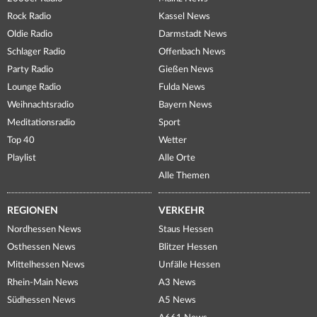
Rock Radio
Kassel News
Oldie Radio
Darmstadt News
Schlager Radio
Offenbach News
Party Radio
Gießen News
Lounge Radio
Fulda News
Weihnachtsradio
Bayern News
Meditationsradio
Sport
Top 40
Wetter
Playlist
Alle Orte
Alle Themen
REGIONEN
VERKEHR
Nordhessen News
Staus Hessen
Osthessen News
Blitzer Hessen
Mittelhessen News
Unfälle Hessen
Rhein-Main News
A3 News
Südhessen News
A5 News