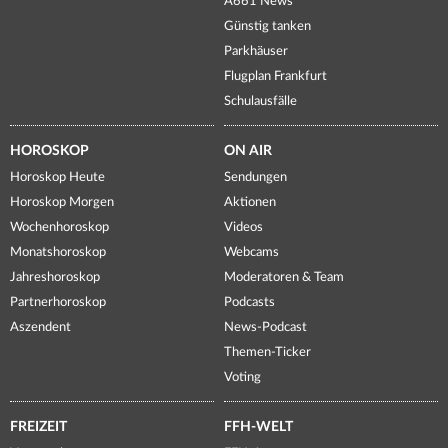
A661 News
Günstig tanken
Parkhäuser
Flugplan Frankfurt
Schulausfälle
HOROSKOP
ON AIR
Horoskop Heute
Sendungen
Horoskop Morgen
Aktionen
Wochenhoroskop
Videos
Monatshoroskop
Webcams
Jahreshoroskop
Moderatoren & Team
Partnerhoroskop
Podcasts
Aszendent
News-Podcast
Themen-Ticker
Voting
FREIZEIT
FFH-WELT