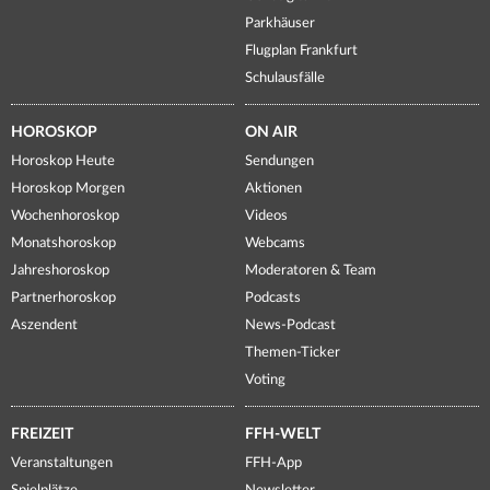
Parkhäuser
Flugplan Frankfurt
Schulausfälle
HOROSKOP
ON AIR
Horoskop Heute
Sendungen
Horoskop Morgen
Aktionen
Wochenhoroskop
Videos
Monatshoroskop
Webcams
Jahreshoroskop
Moderatoren & Team
Partnerhoroskop
Podcasts
Aszendent
News-Podcast
Themen-Ticker
Voting
FREIZEIT
FFH-WELT
Veranstaltungen
FFH-App