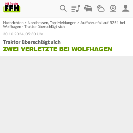
Playlist
Staupilot
Wetter
Webcam
Mein
Nachrichten
>
Nordhessen
,
Top-Meldungen
>
Auffahrunfall auf B251 bei
Wolfhagen - Traktor überschlägt sich
30.10.2024, 05:30 Uhr
Traktor überschlägt sich
ZWEI VERLETZTE BEI WOLFHAGEN