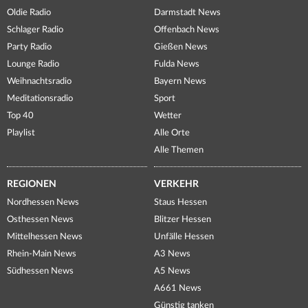
Oldie Radio
Darmstadt News
Schlager Radio
Offenbach News
Party Radio
Gießen News
Lounge Radio
Fulda News
Weihnachtsradio
Bayern News
Meditationsradio
Sport
Top 40
Wetter
Playlist
Alle Orte
Alle Themen
REGIONEN
VERKEHR
Nordhessen News
Staus Hessen
Osthessen News
Blitzer Hessen
Mittelhessen News
Unfälle Hessen
Rhein-Main News
A3 News
Südhessen News
A5 News
A661 News
Günstig tanken