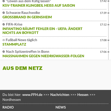
"Löwen aus dem Käfig lassen"
17:42
KSV-TRAINER KLINGBEIL HEISS AUF SAISON
Schwarze Rauchwolke
17:39
GROSSBRAND IN GERNSHEIM
FIFA-Krise
17:12
INFANTINO RÄUMT FEHLER EIN - UEFA: ÄNDERT
NICHTS AN BOYKOTT
Fußball News täglich
17:08
STAMMPLATZ
Nach Spitzentreffen in Bonn
17:06
MASSNAHMEN GEGEN NIEDRIGWASSER-FOLGEN
AUS DEM NETZ
Du bist hier:
www.FFH.de
>>>
Nachrichten
>>>
Hessen
>>>
Nordhessen
RADIO
NEWS