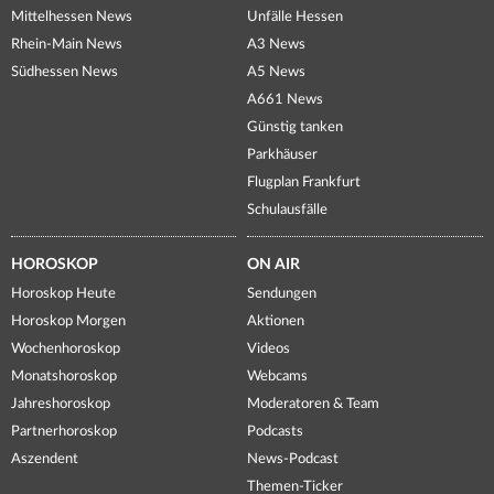
Mittelhessen News
Unfälle Hessen
Rhein-Main News
A3 News
Südhessen News
A5 News
A661 News
Günstig tanken
Parkhäuser
Flugplan Frankfurt
Schulausfälle
HOROSKOP
ON AIR
Horoskop Heute
Sendungen
Horoskop Morgen
Aktionen
Wochenhoroskop
Videos
Monatshoroskop
Webcams
Jahreshoroskop
Moderatoren & Team
Partnerhoroskop
Podcasts
Aszendent
News-Podcast
Themen-Ticker