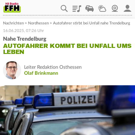
Playlist
Staupilot
Wetter
Webcam
Mein
Nachrichten
>
Nordhessen
>
Autofahrer stirbt bei Unfall nahe Trendelburg
16.06.2025, 07:26 Uhr
Nahe Trendelburg
AUTOFAHRER KOMMT BEI UNFALL UMS
LEBEN
Leiter Redaktion Osthessen
Olaf Brinkmann