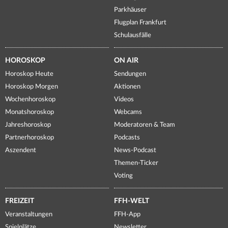
Parkhäuser
Flugplan Frankfurt
Schulausfälle
HOROSKOP
ON AIR
Horoskop Heute
Sendungen
Horoskop Morgen
Aktionen
Wochenhoroskop
Videos
Monatshoroskop
Webcams
Jahreshoroskop
Moderatoren & Team
Partnerhoroskop
Podcasts
Aszendent
News-Podcast
Themen-Ticker
Voting
FREIZEIT
FFH-WELT
Veranstaltungen
FFH-App
Spielplätze
Newsletter