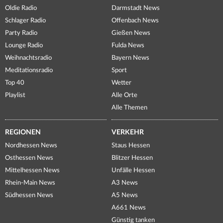
Oldie Radio
Darmstadt News
Schlager Radio
Offenbach News
Party Radio
Gießen News
Lounge Radio
Fulda News
Weihnachtsradio
Bayern News
Meditationsradio
Sport
Top 40
Wetter
Playlist
Alle Orte
Alle Themen
REGIONEN
VERKEHR
Nordhessen News
Staus Hessen
Osthessen News
Blitzer Hessen
Mittelhessen News
Unfälle Hessen
Rhein-Main News
A3 News
Südhessen News
A5 News
A661 News
Günstig tanken