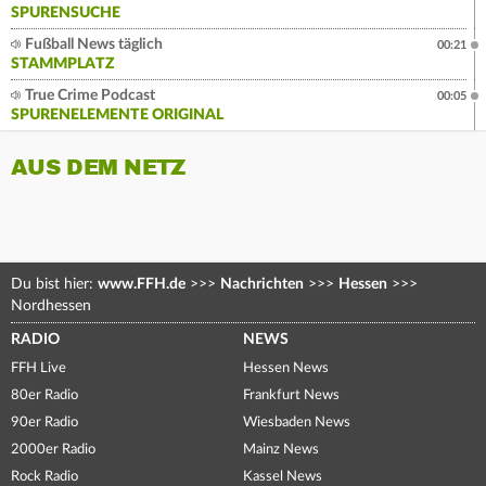
SPURENSUCHE
Fußball News täglich
00:21
STAMMPLATZ
True Crime Podcast
00:05
SPURENELEMENTE ORIGINAL
AUS DEM NETZ
Du bist hier:
www.FFH.de
>>>
Nachrichten
>>>
Hessen
>>>
Nordhessen
RADIO
NEWS
FFH Live
Hessen News
80er Radio
Frankfurt News
90er Radio
Wiesbaden News
2000er Radio
Mainz News
Rock Radio
Kassel News