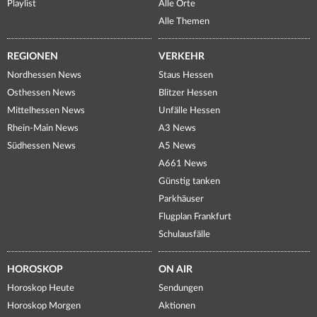
Playlist
Alle Orte
Alle Themen
REGIONEN
VERKEHR
Nordhessen News
Staus Hessen
Osthessen News
Blitzer Hessen
Mittelhessen News
Unfälle Hessen
Rhein-Main News
A3 News
Südhessen News
A5 News
A661 News
Günstig tanken
Parkhäuser
Flugplan Frankfurt
Schulausfälle
HOROSKOP
ON AIR
Horoskop Heute
Sendungen
Horoskop Morgen
Aktionen