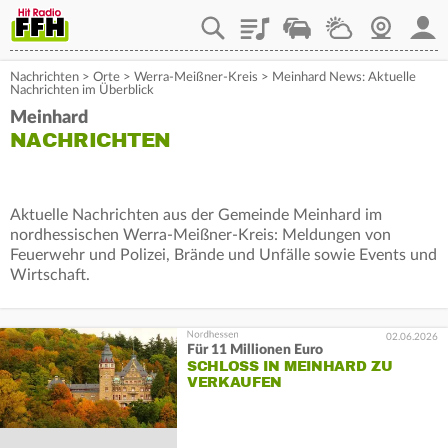
Playlist
Staupilot
Wetter
Webcam
Mein
Nachrichten
>
Orte
>
Werra-Meißner-Kreis
>
Meinhard News: Aktuelle
Nachrichten im Überblick
Meinhard
NACHRICHTEN
Aktuelle Nachrichten aus der Gemeinde Meinhard im
nordhessischen Werra-Meißner-Kreis: Meldungen von
Feuerwehr und Polizei, Brände und Unfälle sowie Events und
Wirtschaft.
02.06.2026
Für 11 Millionen Euro
SCHLOSS IN MEINHARD ZU
VERKAUFEN