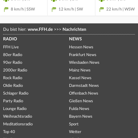
8 km/h | SSW
12 km/h | SW
22 km/h | WSW
Du bist hier:
www.FFH.de
>>>
Nachrichten
RADIO
NEWS
FFH Live
Hessen News
80er Radio
Frankfurt News
90er Radio
Wiesbaden News
2000er Radio
Mainz News
Rock Radio
Kassel News
Oldie Radio
Darmstadt News
Schlager Radio
Offenbach News
Party Radio
Gießen News
Lounge Radio
Fulda News
Weihnachtsradio
Bayern News
Meditationsradio
Sport
Top 40
Wetter