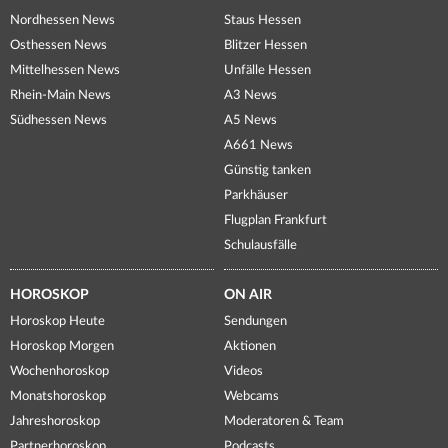
Nordhessen News
Staus Hessen
Osthessen News
Blitzer Hessen
Mittelhessen News
Unfälle Hessen
Rhein-Main News
A3 News
Südhessen News
A5 News
A661 News
Günstig tanken
Parkhäuser
Flugplan Frankfurt
Schulausfälle
HOROSKOP
ON AIR
Horoskop Heute
Sendungen
Horoskop Morgen
Aktionen
Wochenhoroskop
Videos
Monatshoroskop
Webcams
Jahreshoroskop
Moderatoren & Team
Partnerhoroskop
Podcasts