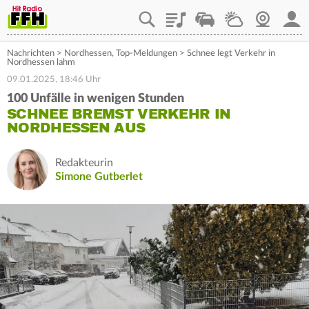
Playlist
Staupilot
Wetter
Webcam
Mein
Nachrichten
>
Nordhessen
,
Top-Meldungen
>
Schnee legt Verkehr in
Nordhessen lahm
09.01.2025, 18:46 Uhr
100 Unfälle in wenigen Stunden
SCHNEE BREMST VERKEHR IN
NORDHESSEN AUS
Redakteurin
Simone Gutberlet