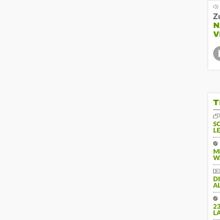
Z
N
V
T
S
L
M
W
D
A
2
L