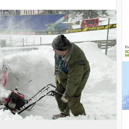
Fr
S
M