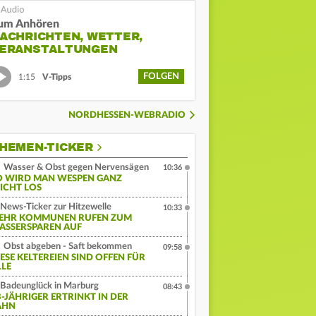
um Anhören
ACHRICHTEN, WETTER,
ERANSTALTUNGEN
FOLGEN
1:15
V-Tipps
NORDHESSEN-WEBRADIO
HEMEN-TICKER
Wasser & Obst gegen Nervensägen
10:36
O WIRD MAN WESPEN GANZ
EICHT LOS
News-Ticker zur Hitzewelle
10:33
EHR KOMMUNEN RUFEN ZUM
ASSERSPAREN AUF
Obst abgeben - Saft bekommen
09:58
IESE KELTEREIEN SIND OFFEN FÜR
LLE
Badeunglück in Marburg
08:43
3-JÄHRIGER ERTRINKT IN DER
AHN