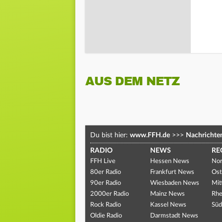
AUS DEM NETZ
Du bist hier:
www.FFH.de
>>>
Nachrichte
RADIO
NEWS
RE
FFH Live
Hessen News
Nor
80er Radio
Frankfurt News
Ost
90er Radio
Wiesbaden News
Mit
2000er Radio
Mainz News
Rhe
Rock Radio
Kassel News
Süd
Oldie Radio
Darmstadt News