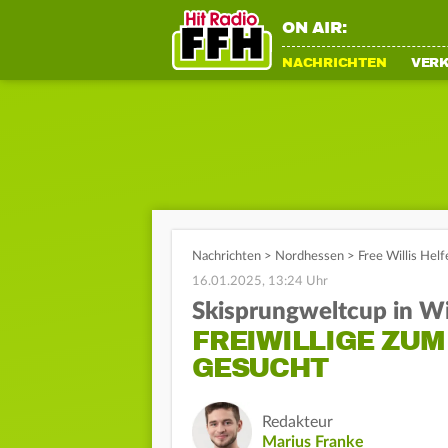
ON AIR:
NACHRICHTEN
VER
Nachrichten
>
Nordhessen
>
Free Willis Helf
16.01.2025, 13:24 Uhr
Skisprungweltcup in Wi
FREIWILLIGE ZU
GESUCHT
Redakteur
Marius Franke