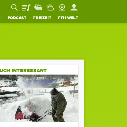
Playlist
Staupilot
Wetter
Webcam
Mein FFH
O
PODCAST
FREIZEIT
FFH-WELT
UCH INTERESSANT