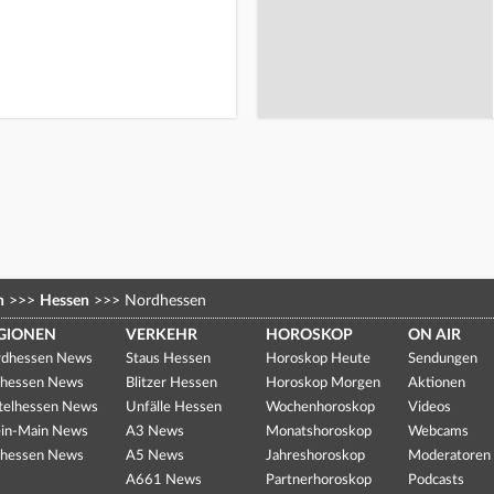
n
>>>
Hessen
>>>
Nordhessen
GIONEN
VERKEHR
HOROSKOP
ON AIR
dhessen News
Staus Hessen
Horoskop Heute
Sendungen
hessen News
Blitzer Hessen
Horoskop Morgen
Aktionen
telhessen News
Unfälle Hessen
Wochenhoroskop
Videos
in-Main News
A3 News
Monatshoroskop
Webcams
hessen News
A5 News
Jahreshoroskop
Moderatoren
A661 News
Partnerhoroskop
Podcasts