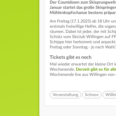
Der Countdown zum Skisprungweltcu
Januar startet das große Skispringe
Mühlenkopfschanze bestens präpari
Am Freitag (17.1.2025) ab 18 Uhr un
erstmals freiwillige Helfer, die sog
räumen. Dabei ist jeder, der mit Sc
Schütz vom Skiclub Willingen auf F
Schippe hier herkommt und anpackt. N
Freitag oder Sonntag - je nach Wahl.
Tickets gibt es noch
Mal wieder erwartet der kleine Ort 
Wochenende.
Derzeit gibt es für al
Wochenende live aus Willingen von
Veranstaltung
Schnee
Willi