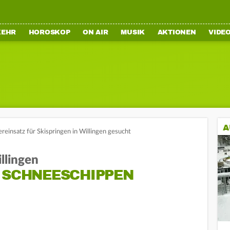
KEHR
HOROSKOP
ON AIR
MUSIK
AKTIONEN
VIDE
A
ereinsatz für Skispringen in Willingen gesucht
llingen
M SCHNEESCHIPPEN