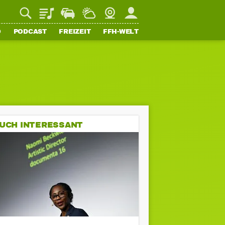
Playlist
Staupilot
Wetter
Webcam
Mein FFH
O
PODCAST
FREIZEIT
FFH-WELT
UCH INTERESSANT