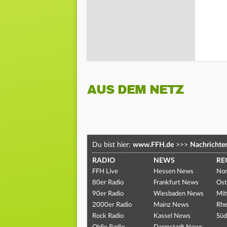
AUS DEM NETZ
Du bist hier:
www.FFH.de
>>>
Nachrichte
RADIO
NEWS
RE
FFH Live
Hessen News
Nor
80er Radio
Frankfurt News
Ost
90er Radio
Wiesbaden News
Mit
2000er Radio
Mainz News
Rhe
Rock Radio
Kassel News
Süd