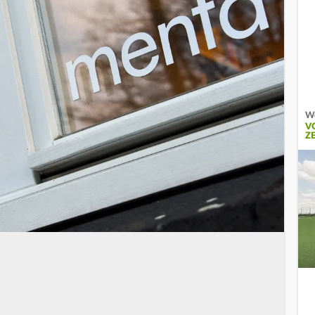
We
V
Z