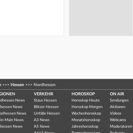
n
>>>
Hessen
>>>
Nordhessen
GIONEN
VERKEHR
HOROSKOP
ON AIR
dhessen News
Staus Hessen
Horoskop Heute
Sendungen
hessen News
Blitzer Hessen
Horoskop Morgen
Aktionen
telhessen News
Unfälle Hessen
Wochenhoroskop
Videos
in-Main News
A3 News
Monatshoroskop
Webcams
hessen News
A5 News
Jahreshoroskop
Moderatoren