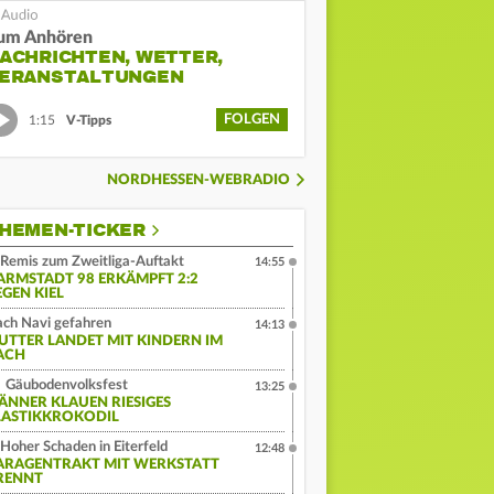
um Anhören
ACHRICHTEN, WETTER,
ERANSTALTUNGEN
FOLGEN
1:15
V-Tipps
NORDHESSEN-WEBRADIO
HEMEN-TICKER
Remis zum Zweitliga-Auftakt
14:55
ARMSTADT 98 ERKÄMPFT 2:2
EGEN KIEL
ch Navi gefahren
14:13
UTTER LANDET MIT KINDERN IM
ACH
Gäubodenvolksfest
13:25
ÄNNER KLAUEN RIESIGES
LASTIKKROKODIL
Hoher Schaden in Eiterfeld
12:48
ARAGENTRAKT MIT WERKSTATT
RENNT