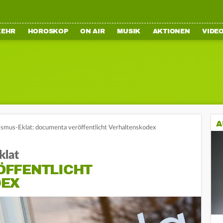
KEHR
HOROSKOP
ON AIR
MUSIK
AKTIONEN
VIDE
A
ismus-Eklat: documenta veröffentlicht Verhaltenskodex
klat
ÖFFENTLICHT
DEX