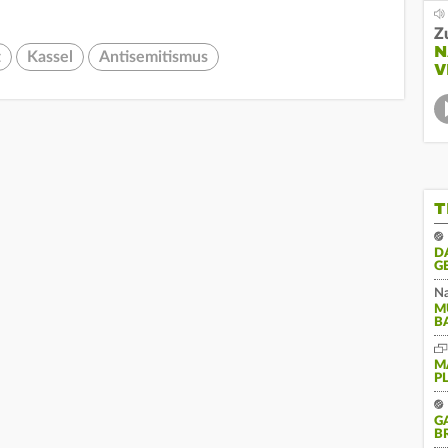
Z
N
t
Kassel
Antisemitismus
V
T
D
G
Na
M
B
M
P
G
B