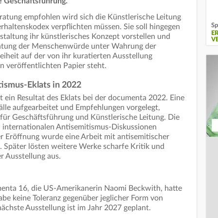
ie Geschäftsführung.
atung empfohlen wird sich die Künstlerische Leitung
Sp
rhaltenskodex verpflichten müssen. Sie soll hingegen
E
nstaltung ihr künstlerisches Konzept vorstellen und
V
Achtung der Menschenwürde unter Wahrung der
iheit auf der von ihr kuratierten Ausstellung
n veröffentlichten Papier steht.
tismus-Eklats in 2022
t ein Resultat des Eklats bei der documenta 2022. Eine
lle aufgearbeitet und Empfehlungen vorgelegt,
für Geschäftsführung und Künstlerische Leitung. Die
 internationalen Antisemitismus-Diskussionen
r Eröffnung wurde eine Arbeit mit antisemitischer
 Später lösten weitere Werke scharfe Kritik und
 Ausstellung aus.
umenta 16, die US-Amerikanerin Naomi Beckwith, hatte
 habe keine Toleranz gegenüber jeglicher Form von
ächste Ausstellung ist im Jahr 2027 geplant.