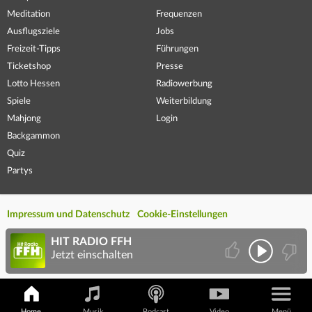
Meditation
Frequenzen
Ausflugsziele
Jobs
Freizeit-Tipps
Führungen
Ticketshop
Presse
Lotto Hessen
Radiowerbung
Spiele
Weiterbildung
Mahjong
Login
Backgammon
Quiz
Partys
Impressum und Datenschutz
Cookie-Einstellungen
HIT RADIO FFH
Jetzt einschalten
Home
Musik
Podcast
Video
Menü