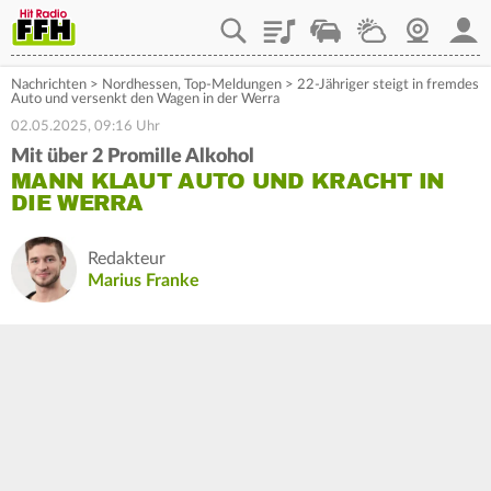
Playlist
Staupilot
Wetter
Webcam
Mein
Nachrichten
>
Nordhessen
,
Top-Meldungen
>
22-Jähriger steigt in fremdes
Auto und versenkt den Wagen in der Werra
02.05.2025, 09:16 Uhr
Mit über 2 Promille Alkohol
MANN KLAUT AUTO UND KRACHT IN
DIE WERRA
Redakteur
Marius Franke