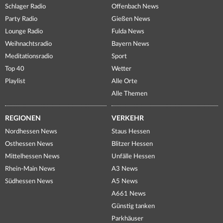
Schlager Radio
Offenbach News
Party Radio
Gießen News
Lounge Radio
Fulda News
Weihnachtsradio
Bayern News
Meditationsradio
Sport
Top 40
Wetter
Playlist
Alle Orte
Alle Themen
REGIONEN
VERKEHR
Nordhessen News
Staus Hessen
Osthessen News
Blitzer Hessen
Mittelhessen News
Unfälle Hessen
Rhein-Main News
A3 News
Südhessen News
A5 News
A661 News
Günstig tanken
Parkhäuser