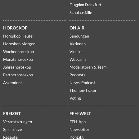
Flugplan Frankfurt
Schulausfälle
HOROSKOP
ON AIR
Horoskop Heute
Sendungen
Horoskop Morgen
Aktionen
Wochenhoroskop
Videos
Monatshoroskop
Webcams
Jahreshoroskop
Moderatoren & Team
Partnerhoroskop
Podcasts
Aszendent
News-Podcast
Themen-Ticker
Voting
FREIZEIT
FFH-WELT
Veranstaltungen
FFH-App
Spielplätze
Newsletter
Rezepte
Kontakt