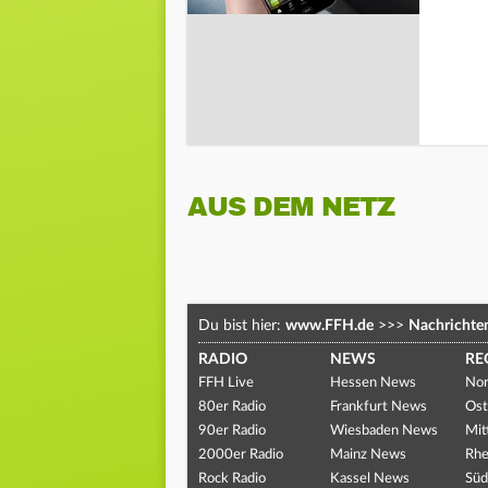
AUS DEM NETZ
Du bist hier:
www.FFH.de
>>>
Nachrichte
RADIO
NEWS
RE
FFH Live
Hessen News
Nor
80er Radio
Frankfurt News
Ost
90er Radio
Wiesbaden News
Mit
2000er Radio
Mainz News
Rhe
Rock Radio
Kassel News
Süd