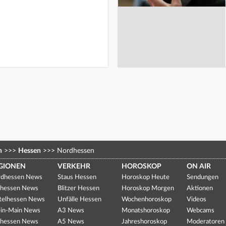
n
>>>
Hessen
>>>
Nordhessen
GIONEN
VERKEHR
HOROSKOP
ON AIR
dhessen News
Staus Hessen
Horoskop Heute
Sendungen
hessen News
Blitzer Hessen
Horoskop Morgen
Aktionen
telhessen News
Unfälle Hessen
Wochenhoroskop
Videos
in-Main News
A3 News
Monatshoroskop
Webcams
hessen News
A5 News
Jahreshoroskop
Moderatoren