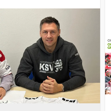
OF
O
G