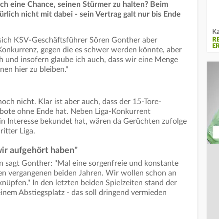
ch eine Chance, seinen Stürmer zu halten? Beim
rlich nicht mit dabei - sein Vertrag galt nur bis Ende
Ka
sich KSV-Geschäftsführer Sören Gonther aber
R
E
s Konkurrenz, gegen die es schwer werden könnte, aber
ch und insofern glaube ich auch, dass wir eine Menge
en hier zu bleiben."
och nicht. Klar ist aber auch, dass der 15-Tore-
bote ohne Ende hat. Neben Liga-Konkurrent
ein Interesse bekundet hat, wären da Gerüchten zufolge
itter Liga.
ir aufgehört haben"
 sagt Gonther: "Mal eine sorgenfreie und konstante
n vergangenen beiden Jahren. Wir wollen schon an
üpfen." In den letzten beiden Spielzeiten stand der
inem Abstiegsplatz - das soll dringend vermieden