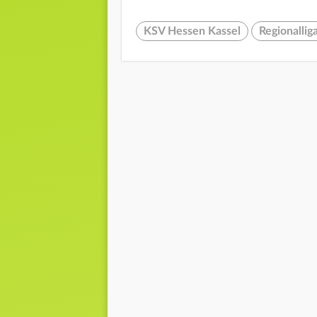
KSV Hessen Kassel
Regionallig