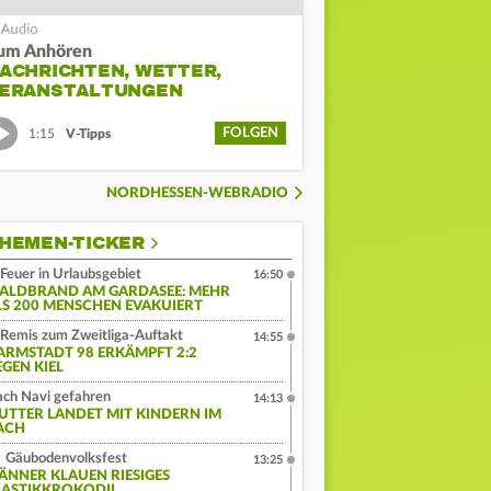
um Anhören
ACHRICHTEN, WETTER,
ERANSTALTUNGEN
FOLGEN
1:15
V-Tipps
NORDHESSEN-WEBRADIO
HEMEN-TICKER
Feuer in Urlaubsgebiet
16:50
ALDBRAND AM GARDASEE: MEHR
LS 200 MENSCHEN EVAKUIERT
Remis zum Zweitliga-Auftakt
14:55
ARMSTADT 98 ERKÄMPFT 2:2
EGEN KIEL
ch Navi gefahren
14:13
UTTER LANDET MIT KINDERN IM
ACH
Gäubodenvolksfest
13:25
ÄNNER KLAUEN RIESIGES
LASTIKKROKODIL