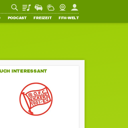
Playlist
Staupilot
Wetter
Webcam
Mein FFH
O
PODCAST
FREIZEIT
FFH-WELT
UCH INTERESSANT