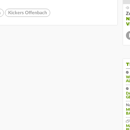
a
Kickers Offenbach
Z
N
V
T
W
A
D
G
Na
M
B
M
P