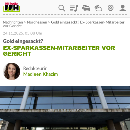
Playlist
Staupilot
Wetter
Webcam
Mein
Nachrichten
>
Nordhessen
>
Gold eingesackt? Ex-Sparkassen-Mitarbeiter
vor Gericht
24.11.2025, 05:08 Uhr
Gold eingesackt?
EX-SPARKASSEN-MITARBEITER VOR
GERICHT
Redakteurin
Madleen Khazim