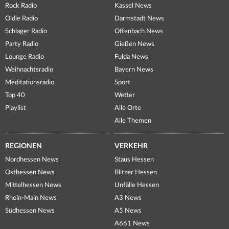
Rock Radio
Kassel News
Oldie Radio
Darmstadt News
Schlager Radio
Offenbach News
Party Radio
Gießen News
Lounge Radio
Fulda News
Weihnachtsradio
Bayern News
Meditationsradio
Sport
Top 40
Wetter
Playlist
Alle Orte
Alle Themen
REGIONEN
VERKEHR
Nordhessen News
Staus Hessen
Osthessen News
Blitzer Hessen
Mittelhessen News
Unfälle Hessen
Rhein-Main News
A3 News
Südhessen News
A5 News
A661 News