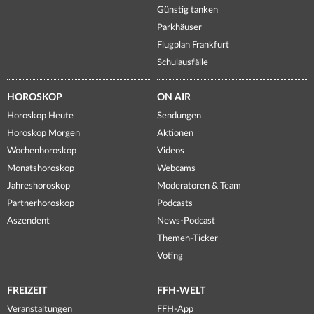
Günstig tanken
Parkhäuser
Flugplan Frankfurt
Schulausfälle
HOROSKOP
ON AIR
Horoskop Heute
Sendungen
Horoskop Morgen
Aktionen
Wochenhoroskop
Videos
Monatshoroskop
Webcams
Jahreshoroskop
Moderatoren & Team
Partnerhoroskop
Podcasts
Aszendent
News-Podcast
Themen-Ticker
Voting
FREIZEIT
FFH-WELT
Veranstaltungen
FFH-App