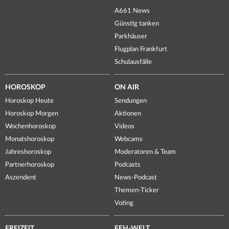
A661 News
Günstig tanken
Parkhäuser
Flugplan Frankfurt
Schulausfälle
HOROSKOP
ON AIR
Horoskop Heute
Sendungen
Horoskop Morgen
Aktionen
Wochenhoroskop
Videos
Monatshoroskop
Webcams
Jahreshoroskop
Moderatoren & Team
Partnerhoroskop
Podcasts
Aszendent
News-Podcast
Themen-Ticker
Voting
FREIZEIT
FFH-WELT