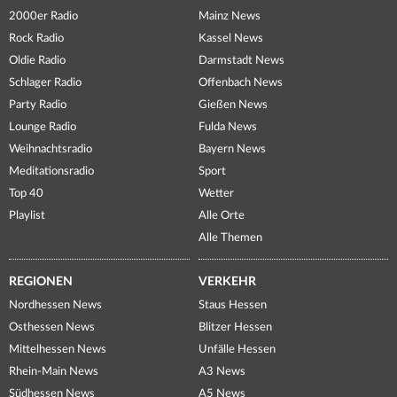
2000er Radio
Mainz News
Rock Radio
Kassel News
Oldie Radio
Darmstadt News
Schlager Radio
Offenbach News
Party Radio
Gießen News
Lounge Radio
Fulda News
Weihnachtsradio
Bayern News
Meditationsradio
Sport
Top 40
Wetter
Playlist
Alle Orte
Alle Themen
REGIONEN
VERKEHR
Nordhessen News
Staus Hessen
Osthessen News
Blitzer Hessen
Mittelhessen News
Unfälle Hessen
Rhein-Main News
A3 News
Südhessen News
A5 News