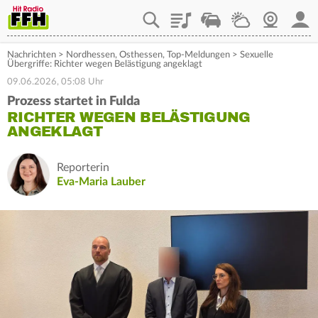
Playlist
Staupilot
Wetter
Webcam
Mein
Nachrichten
>
Nordhessen
,
Osthessen
,
Top-Meldungen
>
Sexuelle
Übergriffe: Richter wegen Belästigung angeklagt
09.06.2026, 05:08 Uhr
Prozess startet in Fulda
RICHTER WEGEN BELÄSTIGUNG
ANGEKLAGT
Reporterin
Eva-Maria Lauber