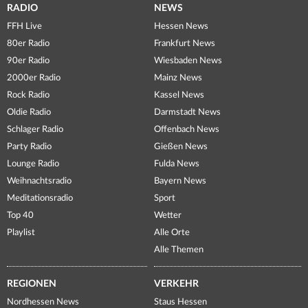
RADIO
NEWS
FFH Live
Hessen News
80er Radio
Frankfurt News
90er Radio
Wiesbaden News
2000er Radio
Mainz News
Rock Radio
Kassel News
Oldie Radio
Darmstadt News
Schlager Radio
Offenbach News
Party Radio
Gießen News
Lounge Radio
Fulda News
Weihnachtsradio
Bayern News
Meditationsradio
Sport
Top 40
Wetter
Playlist
Alle Orte
Alle Themen
REGIONEN
VERKEHR
Nordhessen News
Staus Hessen