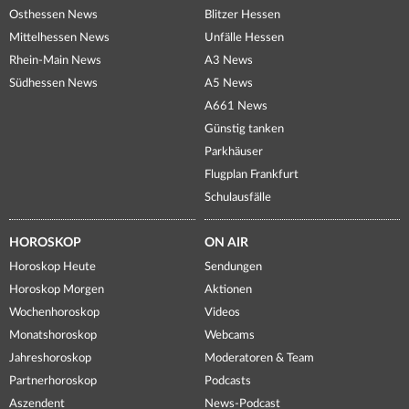
Osthessen News
Blitzer Hessen
Mittelhessen News
Unfälle Hessen
Rhein-Main News
A3 News
Südhessen News
A5 News
A661 News
Günstig tanken
Parkhäuser
Flugplan Frankfurt
Schulausfälle
HOROSKOP
ON AIR
Horoskop Heute
Sendungen
Horoskop Morgen
Aktionen
Wochenhoroskop
Videos
Monatshoroskop
Webcams
Jahreshoroskop
Moderatoren & Team
Partnerhoroskop
Podcasts
Aszendent
News-Podcast