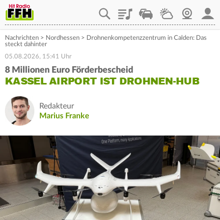
Playlist
Staupilot
Wetter
Webcam
Mein
Nachrichten
>
Nordhessen
>
Drohnenkompetenzzentrum in Calden: Das
steckt dahinter
05.08.2026, 15:41 Uhr
8 Millionen Euro Förderbescheid
KASSEL AIRPORT IST DROHNEN-HUB
Redakteur
Marius Franke