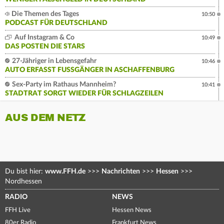
Die Themen des Tages
10:50
PODCAST FÜR DEUTSCHLAND
Auf Instagram & Co
10:49
DAS POSTEN DIE STARS
27-Jähriger in Lebensgefahr
10:46
AUTO ERFASST FUSSGÄNGER IN ASCHAFFENBURG
Sex-Party im Rathaus Mannheim?
10:41
STADTRAT SORGT WIEDER FÜR SCHLAGZEILEN
AUS DEM NETZ
Du bist hier:
www.FFH.de
>>>
Nachrichten
>>>
Hessen
>>>
Nordhessen
RADIO
NEWS
FFH Live
Hessen News
80er Radio
Frankfurt News