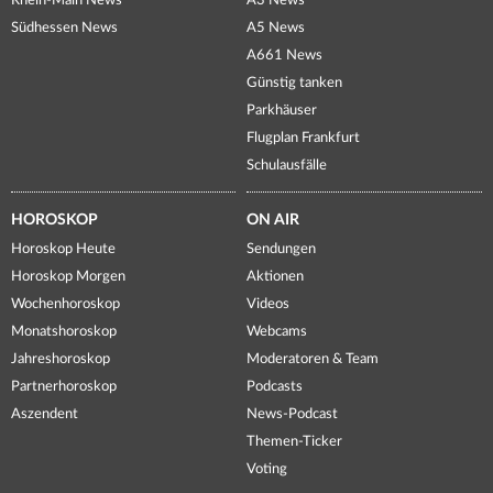
Rhein-Main News
A3 News
Südhessen News
A5 News
A661 News
Günstig tanken
Parkhäuser
Flugplan Frankfurt
Schulausfälle
HOROSKOP
ON AIR
Horoskop Heute
Sendungen
Horoskop Morgen
Aktionen
Wochenhoroskop
Videos
Monatshoroskop
Webcams
Jahreshoroskop
Moderatoren & Team
Partnerhoroskop
Podcasts
Aszendent
News-Podcast
Themen-Ticker
Voting