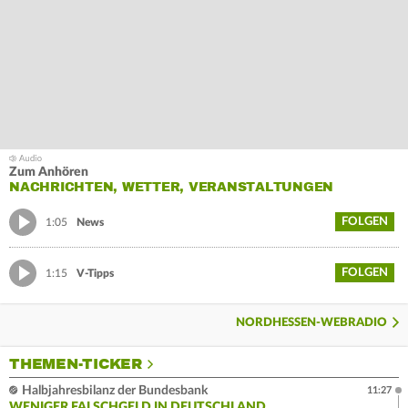
Zum Anhören
NACHRICHTEN, WETTER, VERANSTALTUNGEN
FOLGEN
1:05
News
FOLGEN
1:15
V-Tipps
NORDHESSEN-WEBRADIO
THEMEN-TICKER
Halbjahresbilanz der Bundesbank
11:27
WENIGER FALSCHGELD IN DEUTSCHLAND