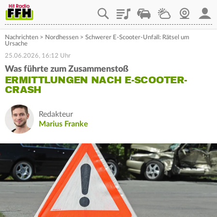
Playlist
Staupilot
Wetter
Webcam
Mein
Nachrichten
>
Nordhessen
>
Schwerer E-Scooter-Unfall: Rätsel um
Ursache
25.06.2026, 16:12 Uhr
Was führte zum Zusammenstoß
ERMITTLUNGEN NACH E-SCOOTER-
CRASH
Redakteur
Marius Franke