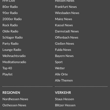
FFH Live
Hessen News
80er Radio
Frankfurt News
90er Radio
Wiesbaden News
2000er Radio
Mainz News
Rock Radio
Kassel News
Oldie Radio
Darmstadt News
Schlager Radio
Offenbach News
Party Radio
Gießen News
Lounge Radio
Fulda News
Weihnachtsradio
Bayern News
Meditationsradio
Sport
Top 40
Wetter
Playlist
Alle Orte
Alle Themen
REGIONEN
VERKEHR
Nordhessen News
Staus Hessen
Osthessen News
Blitzer Hessen