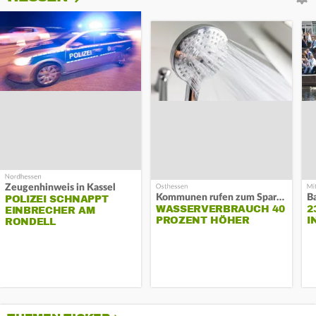
Zeugenhinweis in Kassel
Kommunen rufen zum Sparen auf
B
POLIZEI SCHNAPPT
WASSERVERBRAUCH 40
2
EINBRECHER AM
PROZENT HÖHER
I
RONDELL