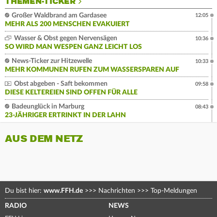
THEMEN-TICKER
Großer Waldbrand am Gardasee
12:05
MEHR ALS 200 MENSCHEN EVAKUIERT
Wasser & Obst gegen Nervensägen
10:36
SO WIRD MAN WESPEN GANZ LEICHT LOS
News-Ticker zur Hitzewelle
10:33
MEHR KOMMUNEN RUFEN ZUM WASSERSPAREN AUF
Obst abgeben - Saft bekommen
09:58
DIESE KELTEREIEN SIND OFFEN FÜR ALLE
Badeunglück in Marburg
08:43
23-JÄHRIGER ERTRINKT IN DER LAHN
AUS DEM NETZ
Du bist hier:
www.FFH.de
>>>
Nachrichten
>>>
Top-Meldungen
RADIO
NEWS