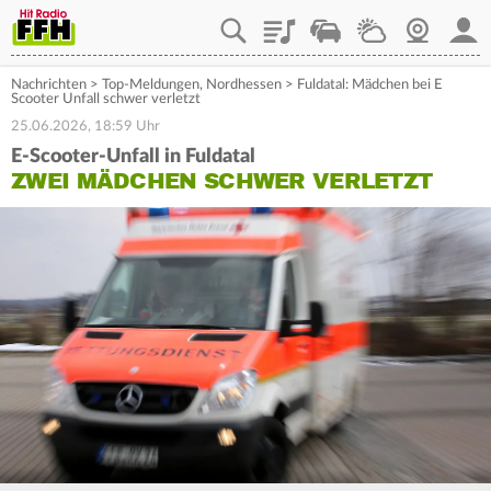
Playlist
Staupilot
Wetter
Webcam
Mein
Nachrichten
>
Top-Meldungen
,
Nordhessen
>
Fuldatal: Mädchen bei E
Scooter Unfall schwer verletzt
25.06.2026, 18:59 Uhr
E-Scooter-Unfall in Fuldatal
ZWEI MÄDCHEN SCHWER VERLETZT