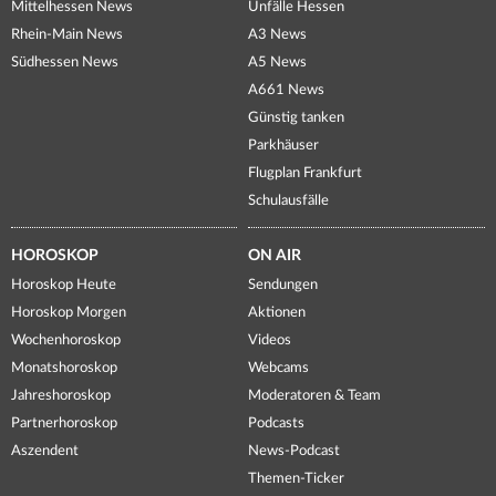
Mittelhessen News
Unfälle Hessen
Rhein-Main News
A3 News
Südhessen News
A5 News
A661 News
Günstig tanken
Parkhäuser
Flugplan Frankfurt
Schulausfälle
HOROSKOP
ON AIR
Horoskop Heute
Sendungen
Horoskop Morgen
Aktionen
Wochenhoroskop
Videos
Monatshoroskop
Webcams
Jahreshoroskop
Moderatoren & Team
Partnerhoroskop
Podcasts
Aszendent
News-Podcast
Themen-Ticker