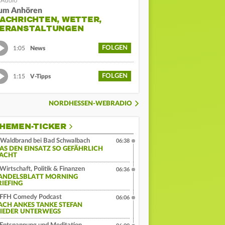
um Anhören
ACHRICHTEN, WETTER,
ERANSTALTUNGEN
FOLGEN
1:05
News
FOLGEN
1:15
V-Tipps
NORDHESSEN-WEBRADIO
HEMEN-TICKER
Waldbrand bei Bad Schwalbach
06:38
AS DEN EINSATZ SO GEFÄHRLICH
ACHT
Wirtschaft, Politik & Finanzen
06:36
ANDELSBLATT MORNING
RIEFING
FFH Comedy Podcast
06:06
ACH ANKES TANKE STEFAN
IEDER UNTERWEGS