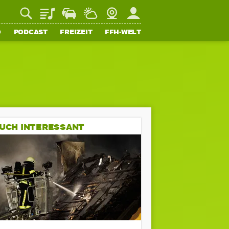
Playlist
Staupilot
Wetter
Webcam
Mein FFH
O
PODCAST
FREIZEIT
FFH-WELT
UCH INTERESSANT