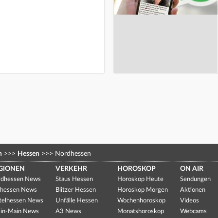
n
>>>
Hessen
>>>
Nordhessen
GIONEN
VERKEHR
HOROSKOP
ON AIR
dhessen News
Staus Hessen
Horoskop Heute
Sendungen
hessen News
Blitzer Hessen
Horoskop Morgen
Aktionen
telhessen News
Unfälle Hessen
Wochenhoroskop
Videos
in-Main News
A3 News
Monatshoroskop
Webcams