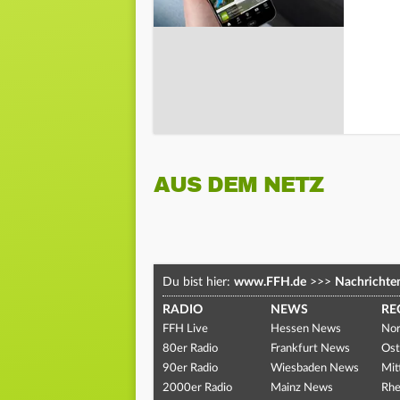
AUS DEM NETZ
Du bist hier:
www.FFH.de
>>>
Nachrichte
RADIO
NEWS
RE
FFH Live
Hessen News
Nor
80er Radio
Frankfurt News
Ost
90er Radio
Wiesbaden News
Mit
2000er Radio
Mainz News
Rhe