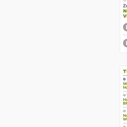
Z
N
V
T
W
M
H
B
N
W