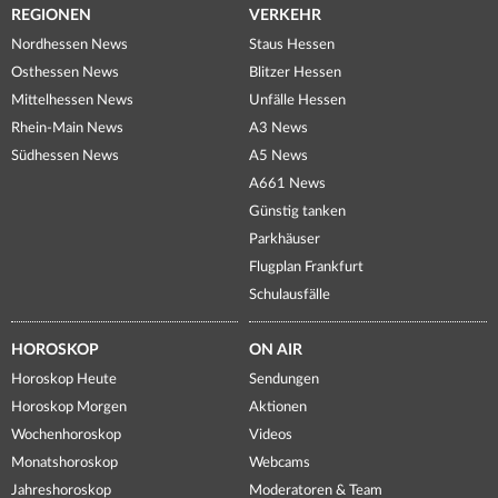
REGIONEN
VERKEHR
Nordhessen News
Staus Hessen
Osthessen News
Blitzer Hessen
Mittelhessen News
Unfälle Hessen
Rhein-Main News
A3 News
Südhessen News
A5 News
A661 News
Günstig tanken
Parkhäuser
Flugplan Frankfurt
Schulausfälle
HOROSKOP
ON AIR
Horoskop Heute
Sendungen
Horoskop Morgen
Aktionen
Wochenhoroskop
Videos
Monatshoroskop
Webcams
Jahreshoroskop
Moderatoren & Team