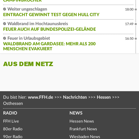
CAMPINGKOCHER
Weiter ungeschlagen
18:00
EINTRACHT GEWINNT TEST GEGEN HULL CITY
Waldbrand im Hochtaunuskreis
17:49
FEUER AUCH AUF BUNDESPOLIZEI-GELÄNDE
Feuer in Urlaubsgebiet
16:50
WALDBRAND AM GARDASEE: MEHR ALS 200
MENSCHEN EVAKUIERT
AUS DEM NETZ
Du bist hier:
www.FFH.de
>>>
Nachrichten
>>>
Hessen
>>>
Osthessen
RADIO
NEWS
FFH Live
Hessen News
80er Radio
Frankfurt News
90er Radio
Wiesbaden News