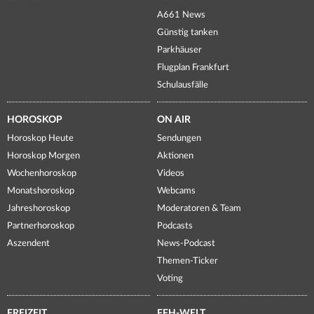
A661 News
Günstig tanken
Parkhäuser
Flugplan Frankfurt
Schulausfälle
HOROSKOP
ON AIR
Horoskop Heute
Sendungen
Horoskop Morgen
Aktionen
Wochenhoroskop
Videos
Monatshoroskop
Webcams
Jahreshoroskop
Moderatoren & Team
Partnerhoroskop
Podcasts
Aszendent
News-Podcast
Themen-Ticker
Voting
FREIZEIT
FFH-WELT