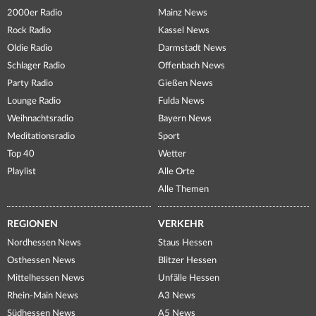
2000er Radio
Mainz News
Rock Radio
Kassel News
Oldie Radio
Darmstadt News
Schlager Radio
Offenbach News
Party Radio
Gießen News
Lounge Radio
Fulda News
Weihnachtsradio
Bayern News
Meditationsradio
Sport
Top 40
Wetter
Playlist
Alle Orte
Alle Themen
REGIONEN
VERKEHR
Nordhessen News
Staus Hessen
Osthessen News
Blitzer Hessen
Mittelhessen News
Unfälle Hessen
Rhein-Main News
A3 News
Südhessen News
A5 News