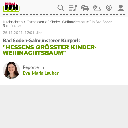
Playlist
Staupilot
Wetter
Webcam
Mein
Nachrichten
>
Osthessen
>
"Kinder-Weihnachtsbaum" in Bad Soden-
Salmünster
25.11.2021, 12:01 Uhr
Bad Soden-Salmünsterer Kurpark
"HESSENS GRÖSSTER KINDER-W
EIHNACHTSBAUM"
Reporterin
Eva-Maria Lauber