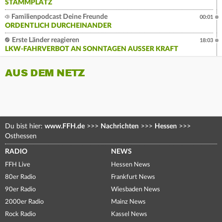
STAMMPLATZ
Familienpodcast Deine Freunde
00:01
ORDENTLICH DURCHEINANDER
Erste Länder reagieren
18:03
LKW-FAHRVERBOT AN SONNTAGEN AUSSER KRAFT
AUS DEM NETZ
Du bist hier:
www.FFH.de
>>>
Nachrichten
>>>
Hessen
>>>
Osthessen
RADIO
NEWS
FFH Live
Hessen News
80er Radio
Frankfurt News
90er Radio
Wiesbaden News
2000er Radio
Mainz News
Rock Radio
Kassel News