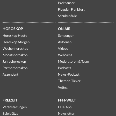
Parkhäuser
Flugplan Frankfurt
Schulausfälle
HOROSKOP
ON AIR
Horoskop Heute
Sendungen
Horoskop Morgen
Aktionen
Wochenhoroskop
Videos
Monatshoroskop
Webcams
Jahreshoroskop
Moderatoren & Team
Partnerhoroskop
Podcasts
Aszendent
News-Podcast
Themen-Ticker
Voting
FREIZEIT
FFH-WELT
Veranstaltungen
FFH-App
Spielplätze
Newsletter