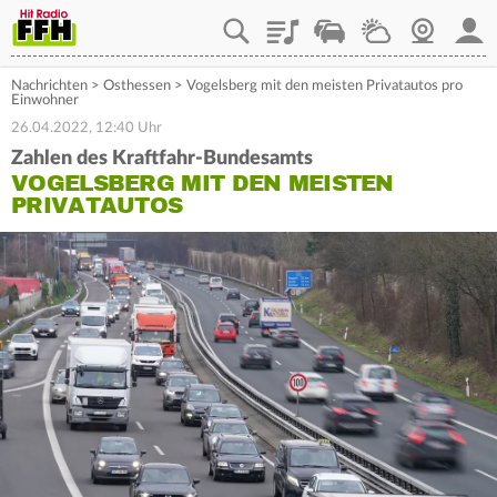
Playlist
Staupilot
Wetter
Webcam
Mein
Nachrichten
>
Osthessen
>
Vogelsberg mit den meisten Privatautos pro
Einwohner
26.04.2022, 12:40 Uhr
Zahlen des Kraftfahr-Bundesamts
VOGELSBERG MIT DEN MEISTEN
PRIVATAUTOS