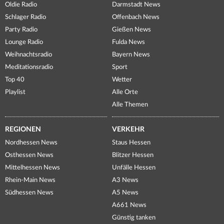
Oldie Radio
Darmstadt News
Schlager Radio
Offenbach News
Party Radio
Gießen News
Lounge Radio
Fulda News
Weihnachtsradio
Bayern News
Meditationsradio
Sport
Top 40
Wetter
Playlist
Alle Orte
Alle Themen
REGIONEN
VERKEHR
Nordhessen News
Staus Hessen
Osthessen News
Blitzer Hessen
Mittelhessen News
Unfälle Hessen
Rhein-Main News
A3 News
Südhessen News
A5 News
A661 News
Günstig tanken