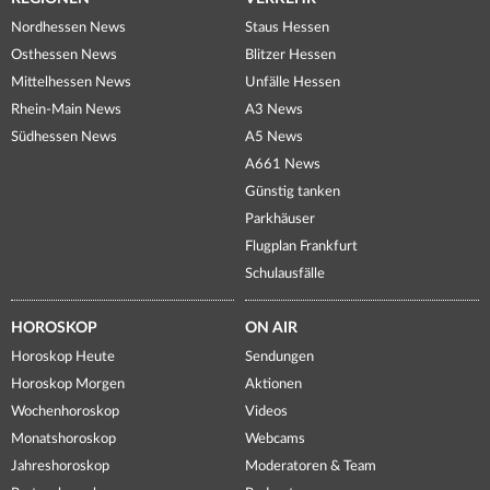
Nordhessen News
Staus Hessen
Osthessen News
Blitzer Hessen
Mittelhessen News
Unfälle Hessen
Rhein-Main News
A3 News
Südhessen News
A5 News
A661 News
Günstig tanken
Parkhäuser
Flugplan Frankfurt
Schulausfälle
HOROSKOP
ON AIR
Horoskop Heute
Sendungen
Horoskop Morgen
Aktionen
Wochenhoroskop
Videos
Monatshoroskop
Webcams
Jahreshoroskop
Moderatoren & Team