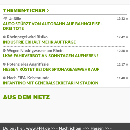
THEMEN-TICKER
Unfälle
13:32
AUTO STÜRZT VON AUTOBAHN AUF BAHNGLEISE -
DREI TOTE
Rheinpegel wird Risiko
12:42
INDUSTRIE ERHÄLT MEHR AUFTRÄGE
Wegen Niedrigwasser am Rhein
12:38
LKW-FAHRVERBOT AN SONNTAGEN AUFHEBEN?
Potenzielles Angriffsziel
12:17
HESSEN RÜSTET BEI DER SPIONAGEABWEHR AUF
Nach FIFA-Krisenrunde
11:40
INFANTINO MIT GENERALSEKRETÄR IM STADION
AUS DEM NETZ
Du bist hier:
www.FFH.de
>>>
Nachrichten
>>>
Hessen
>>>