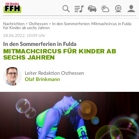
Playlist
Staupilot
Wetter
Webcam
Mein
Nachrichten
>
Osthessen
>
In den Sommerferien: Mitmachcircus in Fulda
für Kinder ab sechs Jahren
28.06.2022, 10:09 Uhr
In den Sommerferien in Fulda
MITMACHCIRCUS FÜR KINDER AB
SECHS JAHREN
Leiter Redaktion Osthessen
Olaf Brinkmann