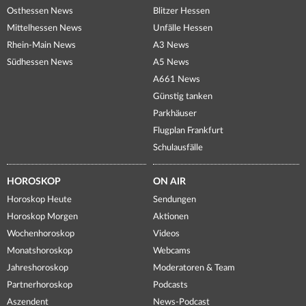
Osthessen News
Blitzer Hessen
Mittelhessen News
Unfälle Hessen
Rhein-Main News
A3 News
Südhessen News
A5 News
A661 News
Günstig tanken
Parkhäuser
Flugplan Frankfurt
Schulausfälle
HOROSKOP
ON AIR
Horoskop Heute
Sendungen
Horoskop Morgen
Aktionen
Wochenhoroskop
Videos
Monatshoroskop
Webcams
Jahreshoroskop
Moderatoren & Team
Partnerhoroskop
Podcasts
Aszendent
News-Podcast