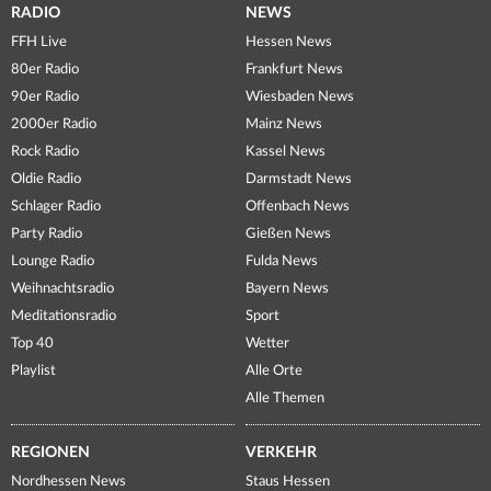
RADIO
NEWS
FFH Live
Hessen News
80er Radio
Frankfurt News
90er Radio
Wiesbaden News
2000er Radio
Mainz News
Rock Radio
Kassel News
Oldie Radio
Darmstadt News
Schlager Radio
Offenbach News
Party Radio
Gießen News
Lounge Radio
Fulda News
Weihnachtsradio
Bayern News
Meditationsradio
Sport
Top 40
Wetter
Playlist
Alle Orte
Alle Themen
REGIONEN
VERKEHR
Nordhessen News
Staus Hessen