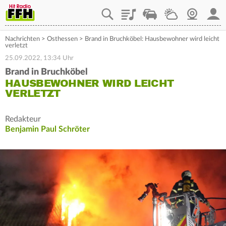
Playlist
Staupilot
Wetter
Webcam
Mein
Nachrichten
>
Osthessen
>
Brand in Bruchköbel: Hausbewohner wird leicht
verletzt
25.09.2022, 13:34 Uhr
Brand in Bruchköbel
HAUSBEWOHNER WIRD LEICHT
VERLETZT
Redakteur
Benjamin Paul Schröter