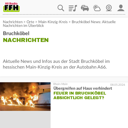
Playlist
Staupilot
Wetter
Webcam
Mein
Nachrichten
>
Orte
>
Main-Kinzig-Kreis
>
Bruchköbel News: Aktuelle
Nachrichten im Überblick
Bruchköbel
NACHRICHTEN
Aktuelle News und Infos aus der Stadt Bruchköbel im
hessischen Main-Kinzig-Kreis an der Autobahn A66.
08.05.2026
Übergreifen auf Haus verhindert
FEUER IN BRUCHKÖBEL
ABSICHTLICH GELEGT?