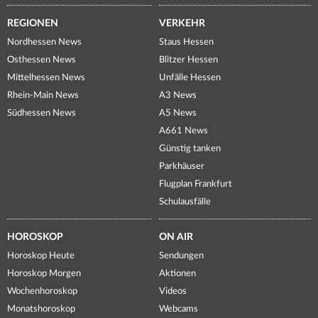
REGIONEN
VERKEHR
Nordhessen News
Staus Hessen
Osthessen News
Blitzer Hessen
Mittelhessen News
Unfälle Hessen
Rhein-Main News
A3 News
Südhessen News
A5 News
A661 News
Günstig tanken
Parkhäuser
Flugplan Frankfurt
Schulausfälle
HOROSKOP
ON AIR
Horoskop Heute
Sendungen
Horoskop Morgen
Aktionen
Wochenhoroskop
Videos
Monatshoroskop
Webcams