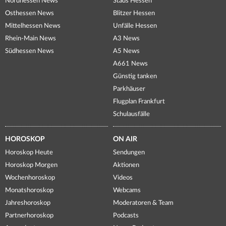
Nordhessen News
Staus Hessen
Osthessen News
Blitzer Hessen
Mittelhessen News
Unfälle Hessen
Rhein-Main News
A3 News
Südhessen News
A5 News
A661 News
Günstig tanken
Parkhäuser
Flugplan Frankfurt
Schulausfälle
HOROSKOP
ON AIR
Horoskop Heute
Sendungen
Horoskop Morgen
Aktionen
Wochenhoroskop
Videos
Monatshoroskop
Webcams
Jahreshoroskop
Moderatoren & Team
Partnerhoroskop
Podcasts