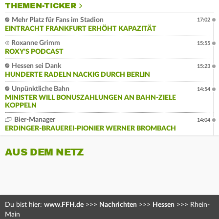
THEMEN-TICKER
Mehr Platz für Fans im Stadion
17:02
EINTRACHT FRANKFURT ERHÖHT KAPAZITÄT
Roxanne Grimm
15:55
ROXY'S PODCAST
Hessen sei Dank
15:23
HUNDERTE RADELN NACKIG DURCH BERLIN
Unpünktliche Bahn
14:54
MINISTER WILL BONUSZAHLUNGEN AN BAHN-ZIELE
KOPPELN
Bier-Manager
14:04
ERDINGER-BRAUEREI-PIONIER WERNER BROMBACH
AUS DEM NETZ
Du bist hier:
www.FFH.de
>>>
Nachrichten
>>>
Hessen
>>>
Rhein-
Main