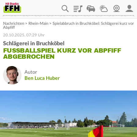
Playlist
Staupilot
Wetter
Webcam
Mein
Nachrichten
>
Rhein-Main
>
Spielabbruch in Bruchköbel: Schlägerei kurz vor
Abpfiff
20.10.2025, 07:29 Uhr
Schlägerei in Bruchköbel
FUSSBALLSPIEL KURZ VOR ABPFIFF A
BGEBROCHEN
Autor
Ben Luca Huber