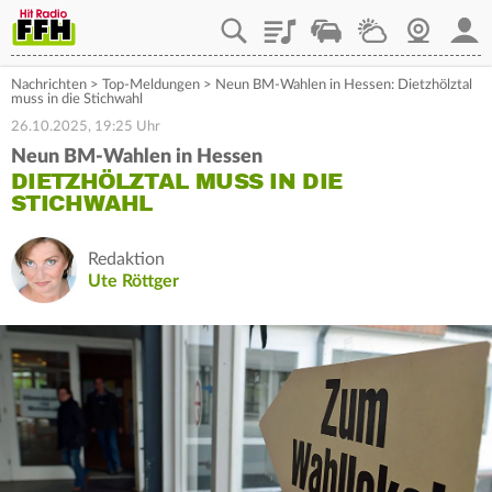
Playlist
Staupilot
Wetter
Webcam
Mein
Nachrichten
>
Top-Meldungen
>
Neun BM-Wahlen in Hessen: Dietzhölztal
muss in die Stichwahl
26.10.2025, 19:25 Uhr
Neun BM-Wahlen in Hessen
DIETZHÖLZTAL MUSS IN DIE
STICHWAHL
Redaktion
Ute Röttger