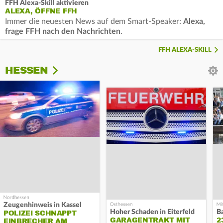
FFH Alexa-Skill aktivieren
ALEXA, ÖFFNE FFH
Immer die neuesten News auf dem Smart-Speaker:
Alexa,
frage FFH nach den Nachrichten
.
FFH ALEXA-SKILL
HESSEN
Zeugenhinweis in Kassel
Hoher Schaden in Eiterfeld
B
POLIZEI SCHNAPPT
GARAGENTRAKT MIT
2
EINBRECHER AM