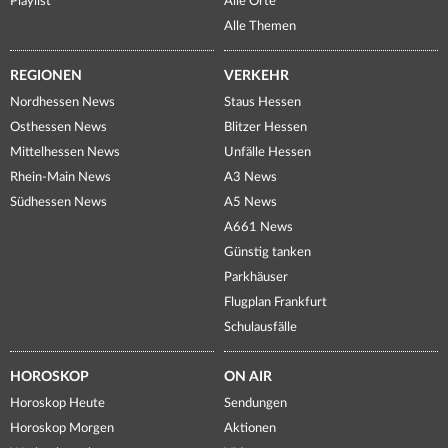
Playlist
Alle Orte
Alle Themen
REGIONEN
VERKEHR
Nordhessen News
Staus Hessen
Osthessen News
Blitzer Hessen
Mittelhessen News
Unfälle Hessen
Rhein-Main News
A3 News
Südhessen News
A5 News
A661 News
Günstig tanken
Parkhäuser
Flugplan Frankfurt
Schulausfälle
HOROSKOP
ON AIR
Horoskop Heute
Sendungen
Horoskop Morgen
Aktionen