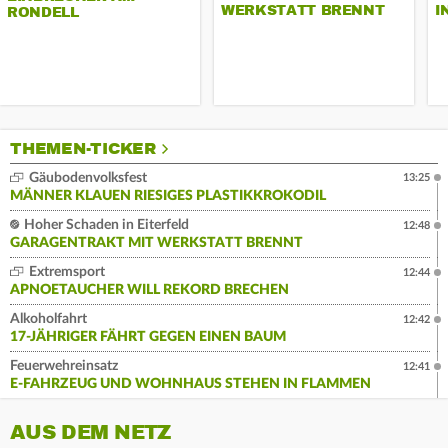
WERKSTATT BRENNT
I
RONDELL
THEMEN-TICKER
Gäubodenvolksfest
13:25
MÄNNER KLAUEN RIESIGES PLASTIKKROKODIL
Hoher Schaden in Eiterfeld
12:48
GARAGENTRAKT MIT WERKSTATT BRENNT
Extremsport
12:44
APNOETAUCHER WILL REKORD BRECHEN
Alkoholfahrt
12:42
17-JÄHRIGER FÄHRT GEGEN EINEN BAUM
Feuerwehreinsatz
12:41
E-FAHRZEUG UND WOHNHAUS STEHEN IN FLAMMEN
AUS DEM NETZ