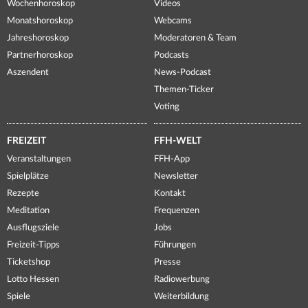
Wochenhoroskop
Videos
Monatshoroskop
Webcams
Jahreshoroskop
Moderatoren & Team
Partnerhoroskop
Podcasts
Aszendent
News-Podcast
Themen-Ticker
Voting
FREIZEIT
FFH-WELT
Veranstaltungen
FFH-App
Spielplätze
Newsletter
Rezepte
Kontakt
Meditation
Frequenzen
Ausflugsziele
Jobs
Freizeit-Tipps
Führungen
Ticketshop
Presse
Lotto Hessen
Radiowerbung
Spiele
Weiterbildung