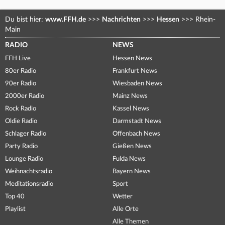
Du bist hier:
www.FFH.de
>>>
Nachrichten
>>>
Hessen
>>>
Rhein-
Main
RADIO
NEWS
FFH Live
Hessen News
80er Radio
Frankfurt News
90er Radio
Wiesbaden News
2000er Radio
Mainz News
Rock Radio
Kassel News
Oldie Radio
Darmstadt News
Schlager Radio
Offenbach News
Party Radio
Gießen News
Lounge Radio
Fulda News
Weihnachtsradio
Bayern News
Meditationsradio
Sport
Top 40
Wetter
Playlist
Alle Orte
Alle Themen