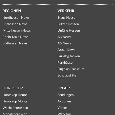
REGIONEN
VERKEHR
Nordhessen News
Staus Hessen
Osthessen News
Blitzer Hessen
Mittelhessen News
Unfälle Hessen
Rhein-Main News
A3 News
Südhessen News
A5 News
A661 News
Günstig tanken
Parkhäuser
Flugplan Frankfurt
Schulausfälle
HOROSKOP
ON AIR
Horoskop Heute
Sendungen
Horoskop Morgen
Aktionen
Wochenhoroskop
Videos
Monatshoroskop
Webcams