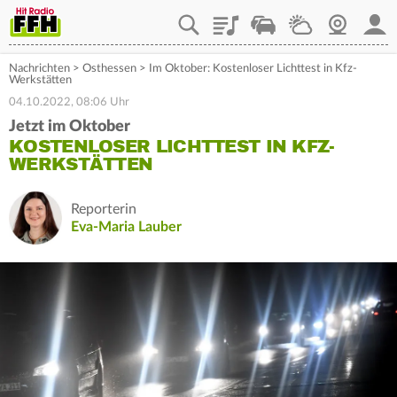
Playlist
Staupilot
Wetter
Webcam
Mein
Nachrichten
>
Osthessen
>
Im Oktober: Kostenloser Lichttest in Kfz-
Werkstätten
04.10.2022, 08:06 Uhr
Jetzt im Oktober
KOSTENLOSER LICHTTEST IN KFZ-
WERKSTÄTTEN
Reporterin
Eva-Maria Lauber