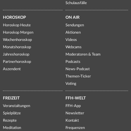
Schulausfälle
HOROSKOP
ON AIR
Horoskop Heute
Sendungen
Horoskop Morgen
Aktionen
Wochenhoroskop
Videos
Monatshoroskop
Webcams
Jahreshoroskop
Moderatoren & Team
Partnerhoroskop
Podcasts
Aszendent
News-Podcast
Themen-Ticker
Voting
FREIZEIT
FFH-WELT
Veranstaltungen
FFH-App
Spielplätze
Newsletter
Rezepte
Kontakt
Meditation
Frequenzen