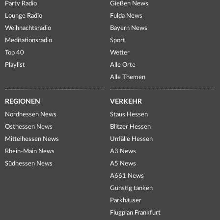
Party Radio
Gießen News
Lounge Radio
Fulda News
Weihnachtsradio
Bayern News
Meditationsradio
Sport
Top 40
Wetter
Playlist
Alle Orte
Alle Themen
REGIONEN
VERKEHR
Nordhessen News
Staus Hessen
Osthessen News
Blitzer Hessen
Mittelhessen News
Unfälle Hessen
Rhein-Main News
A3 News
Südhessen News
A5 News
A661 News
Günstig tanken
Parkhäuser
Flugplan Frankfurt