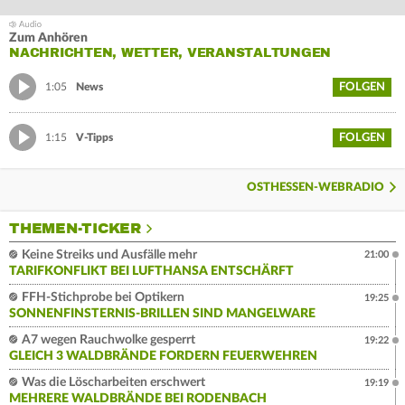
Zum Anhören
NACHRICHTEN, WETTER, VERANSTALTUNGEN
FOLGEN
1:05
News
FOLGEN
1:15
V-Tipps
OSTHESSEN-WEBRADIO
THEMEN-TICKER
Keine Streiks und Ausfälle mehr
21:00
TARIFKONFLIKT BEI LUFTHANSA ENTSCHÄRFT
FFH-Stichprobe bei Optikern
19:25
SONNENFINSTERNIS-BRILLEN SIND MANGELWARE
A7 wegen Rauchwolke gesperrt
19:22
GLEICH 3 WALDBRÄNDE FORDERN FEUERWEHREN
Was die Löscharbeiten erschwert
19:19
MEHRERE WALDBRÄNDE BEI RODENBACH