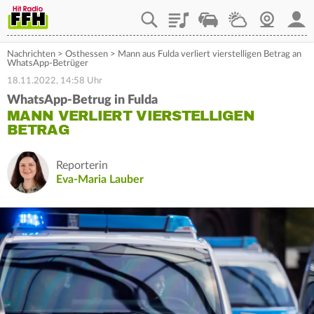
Playlist
Staupilot
Wetter
Webcam
Mein
Nachrichten
>
Osthessen
>
Mann aus Fulda verliert vierstelligen Betrag an
WhatsApp-Betrüger
18.11.2022, 14:58 Uhr
WhatsApp-Betrug in Fulda
MANN VERLIERT VIERSTELLIGEN
BETRAG
Reporterin
Eva-Maria Lauber