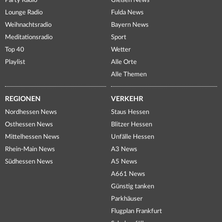
Party Radio
Gießen News
Lounge Radio
Fulda News
Weihnachtsradio
Bayern News
Meditationsradio
Sport
Top 40
Wetter
Playlist
Alle Orte
Alle Themen
REGIONEN
VERKEHR
Nordhessen News
Staus Hessen
Osthessen News
Blitzer Hessen
Mittelhessen News
Unfälle Hessen
Rhein-Main News
A3 News
Südhessen News
A5 News
A661 News
Günstig tanken
Parkhäuser
Flugplan Frankfurt