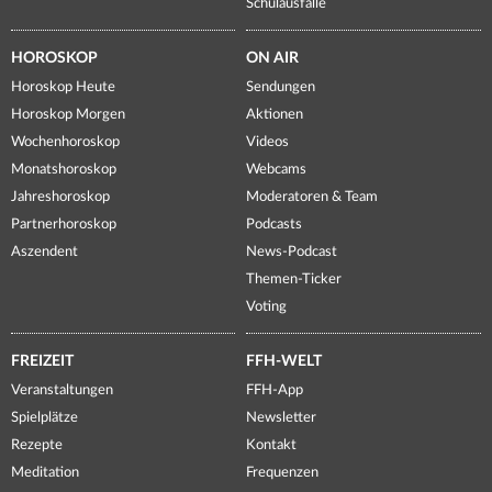
Schulausfälle
HOROSKOP
ON AIR
Horoskop Heute
Sendungen
Horoskop Morgen
Aktionen
Wochenhoroskop
Videos
Monatshoroskop
Webcams
Jahreshoroskop
Moderatoren & Team
Partnerhoroskop
Podcasts
Aszendent
News-Podcast
Themen-Ticker
Voting
FREIZEIT
FFH-WELT
Veranstaltungen
FFH-App
Spielplätze
Newsletter
Rezepte
Kontakt
Meditation
Frequenzen