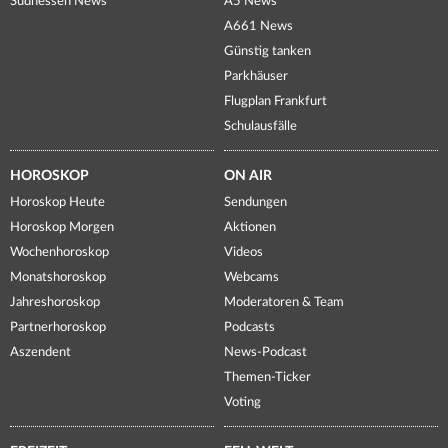
Südhessen News
A5 News
A661 News
Günstig tanken
Parkhäuser
Flugplan Frankfurt
Schulausfälle
HOROSKOP
ON AIR
Horoskop Heute
Sendungen
Horoskop Morgen
Aktionen
Wochenhoroskop
Videos
Monatshoroskop
Webcams
Jahreshoroskop
Moderatoren & Team
Partnerhoroskop
Podcasts
Aszendent
News-Podcast
Themen-Ticker
Voting