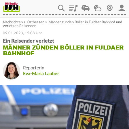
Playlist
Staupilot
Wetter
Webcam
Mein
Nachrichten
>
Osthessen
>
Männer zünden Böller in Fuldaer Bahnhof und
verletzen Reisenden
09.01.2023, 15:08 Uhr
Ein Reisender verletzt
MÄNNER ZÜNDEN BÖLLER IN FULDAER
BAHNHOF
Reporterin
Eva-Maria Lauber