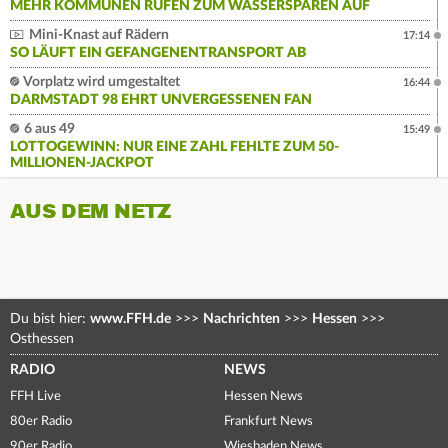
MEHR KOMMUNEN RUFEN ZUM WASSERSPAREN AUF
Mini-Knast auf Rädern
17:14
SO LÄUFT EIN GEFANGENENTRANSPORT AB
Vorplatz wird umgestaltet
16:44
DARMSTADT 98 EHRT UNVERGESSENEN FAN
6 aus 49
15:49
LOTTOGEWINN: NUR EINE ZAHL FEHLTE ZUM 50-
MILLIONEN-JACKPOT
AUS DEM NETZ
Du bist hier:
www.FFH.de
>>>
Nachrichten
>>>
Hessen
>>>
Osthessen
RADIO
NEWS
FFH Live
Hessen News
80er Radio
Frankfurt News
90er Radio
Wiesbaden News