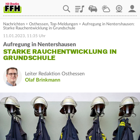
Playlist
Staupilot
Wetter
Webcam
Mein
Nachrichten
>
Osthessen
,
Top-Meldungen
>
Aufregung in Nentershausen:
Starke Rauchentwicklung in Grundschule
11.01.2023, 11:35 Uhr
Aufregung in Nentershausen
STARKE RAUCHENTWICKLUNG IN
GRUNDSCHULE
Leiter Redaktion Osthessen
Olaf Brinkmann