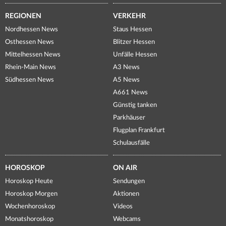
REGIONEN
VERKEHR
Nordhessen News
Staus Hessen
Osthessen News
Blitzer Hessen
Mittelhessen News
Unfälle Hessen
Rhein-Main News
A3 News
Südhessen News
A5 News
A661 News
Günstig tanken
Parkhäuser
Flugplan Frankfurt
Schulausfälle
HOROSKOP
ON AIR
Horoskop Heute
Sendungen
Horoskop Morgen
Aktionen
Wochenhoroskop
Videos
Monatshoroskop
Webcams