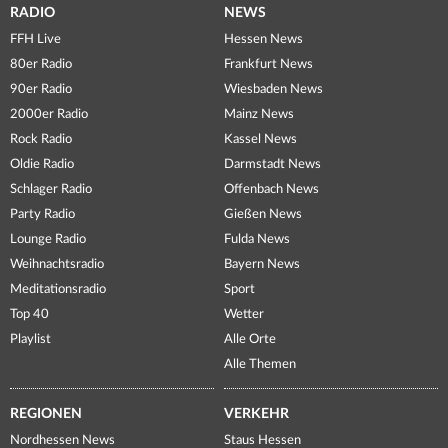
RADIO
NEWS
FFH Live
Hessen News
80er Radio
Frankfurt News
90er Radio
Wiesbaden News
2000er Radio
Mainz News
Rock Radio
Kassel News
Oldie Radio
Darmstadt News
Schlager Radio
Offenbach News
Party Radio
Gießen News
Lounge Radio
Fulda News
Weihnachtsradio
Bayern News
Meditationsradio
Sport
Top 40
Wetter
Playlist
Alle Orte
Alle Themen
REGIONEN
VERKEHR
Nordhessen News
Staus Hessen