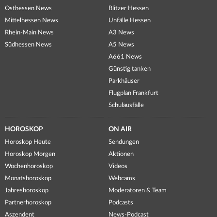
Osthessen News
Blitzer Hessen
Mittelhessen News
Unfälle Hessen
Rhein-Main News
A3 News
Südhessen News
A5 News
A661 News
Günstig tanken
Parkhäuser
Flugplan Frankfurt
Schulausfälle
HOROSKOP
ON AIR
Horoskop Heute
Sendungen
Horoskop Morgen
Aktionen
Wochenhoroskop
Videos
Monatshoroskop
Webcams
Jahreshoroskop
Moderatoren & Team
Partnerhoroskop
Podcasts
Aszendent
News-Podcast