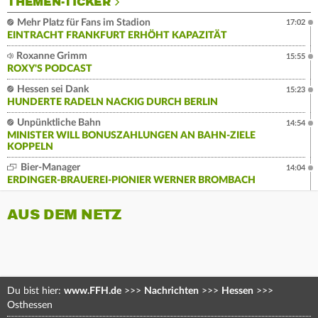
THEMEN-TICKER
Mehr Platz für Fans im Stadion
17:02
EINTRACHT FRANKFURT ERHÖHT KAPAZITÄT
Roxanne Grimm
15:55
ROXY'S PODCAST
Hessen sei Dank
15:23
HUNDERTE RADELN NACKIG DURCH BERLIN
Unpünktliche Bahn
14:54
MINISTER WILL BONUSZAHLUNGEN AN BAHN-ZIELE
KOPPELN
Bier-Manager
14:04
ERDINGER-BRAUEREI-PIONIER WERNER BROMBACH
AUS DEM NETZ
Du bist hier:
www.FFH.de
>>>
Nachrichten
>>>
Hessen
>>>
Osthessen