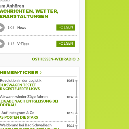
um Anhören
ACHRICHTEN, WETTER,
ERANSTALTUNGEN
FOLGEN
1:05
News
FOLGEN
1:15
V-Tipps
OSTHESSEN-WEBRADIO
HEMEN-TICKER
Revolution in der Logistik
10:51
OLKSWAGEN TESTET
ERNGESTEUERTE LKWS
Ab wann wieder Züge fahren
10:48
REIGABE NACH ENTGLEISUNG BEI
IDDERAU
Auf Instagram & Co
10:18
AS POSTEN DIE STARS
Waldbrand bei Bad Schwalbach
10:16