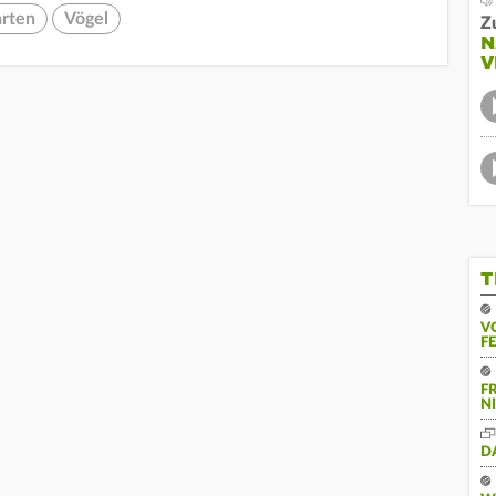
rten
Vögel
Z
N
V
T
V
F
F
N
D