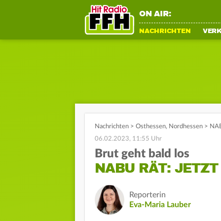
ON AIR:
NACHRICHTEN
VER
Nachrichten
>
Osthessen
,
Nordhessen
>
NAB
06.02.2023, 11:55 Uhr
Brut geht bald los
NABU RÄT: JETZ
Reporterin
Eva-Maria Lauber