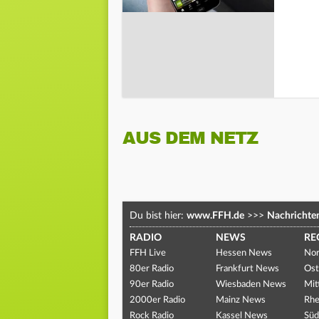
AUS DEM NETZ
Du bist hier:
www.FFH.de
>>>
Nachrichte
RADIO
NEWS
RE
FFH Live
Hessen News
Nor
80er Radio
Frankfurt News
Ost
90er Radio
Wiesbaden News
Mit
2000er Radio
Mainz News
Rhe
Rock Radio
Kassel News
Süd