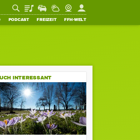
Playlist
Staupilot
Wetter
Webcam
Mein FFH
O
PODCAST
FREIZEIT
FFH-WELT
UCH INTERESSANT