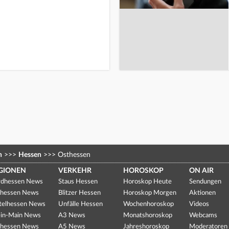
n
>>>
Hessen
>>>
Osthessen
GIONEN
VERKEHR
HOROSKOP
ON AIR
dhessen News
Staus Hessen
Horoskop Heute
Sendungen
hessen News
Blitzer Hessen
Horoskop Morgen
Aktionen
telhessen News
Unfälle Hessen
Wochenhoroskop
Videos
in-Main News
A3 News
Monatshoroskop
Webcams
hessen News
A5 News
Jahreshoroskop
Moderatoren