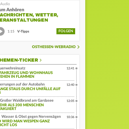
um Anhören
ACHRICHTEN, WETTER,
ERANSTALTUNGEN
FOLGEN
1:15
V-Tipps
OSTHESSEN-WEBRADIO
HEMEN-TICKER
uerwehreinsatz
12:41
-FAHRZEUG UND WOHNHAUS
TEHEN IN FLAMMEN
errungen auf der Autobahn
12:40
ANGE STAUS DURCH UNFÄLLE AUF
3
Großer Waldbrand am Gardasee
12:05
EHR ALS 200 MENSCHEN
VAKUIERT
Wasser & Obst gegen Nervensägen
10:36
O WIRD MAN WESPEN GANZ
EICHT LOS