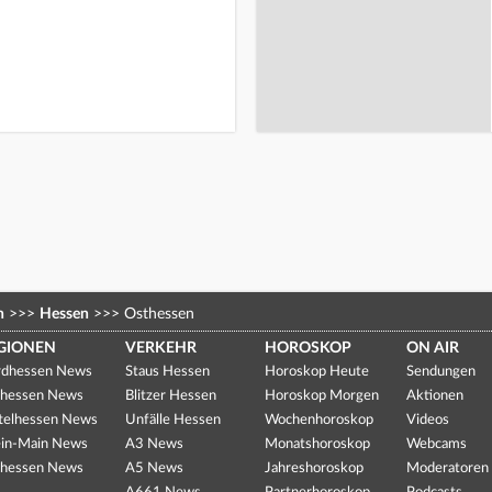
n
>>>
Hessen
>>>
Osthessen
GIONEN
VERKEHR
HOROSKOP
ON AIR
dhessen News
Staus Hessen
Horoskop Heute
Sendungen
hessen News
Blitzer Hessen
Horoskop Morgen
Aktionen
telhessen News
Unfälle Hessen
Wochenhoroskop
Videos
in-Main News
A3 News
Monatshoroskop
Webcams
hessen News
A5 News
Jahreshoroskop
Moderatoren