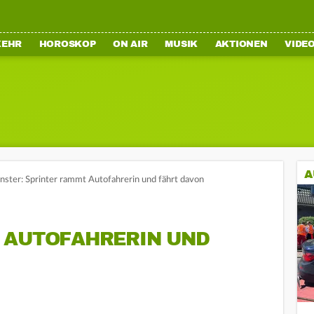
KEHR
HOROSKOP
ON AIR
MUSIK
AKTIONEN
VIDE
A
ster: Sprinter rammt Autofahrerin und fährt davon
 AUTOFAHRERIN UND