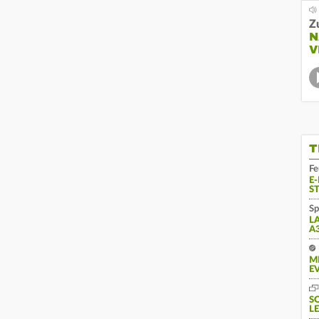
Z
N
V
T
Fe
E
S
Sp
L
A
M
E
S
L