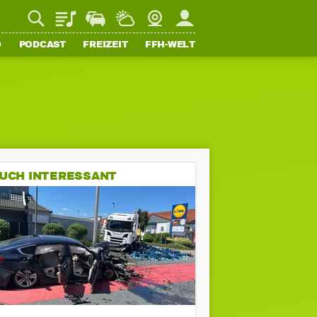
Playlist
Staupilot
Wetter
Webcam
Mein FFH
O
PODCAST
FREIZEIT
FFH-WELT
UCH INTERESSANT