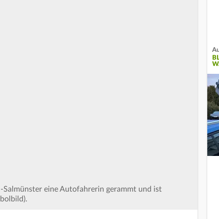
Au
B
W
n-Salmünster eine Autofahrerin gerammt und ist
bolbild).