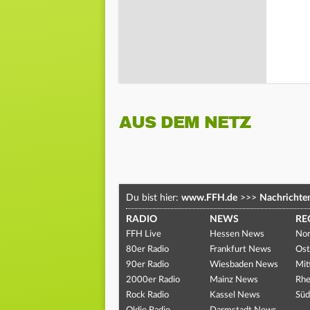
AUS DEM NETZ
Du bist hier:
www.FFH.de
>>>
Nachrichte
RADIO
NEWS
RE
FFH Live
Hessen News
Nor
80er Radio
Frankfurt News
Ost
90er Radio
Wiesbaden News
Mit
2000er Radio
Mainz News
Rhe
Rock Radio
Kassel News
Süd