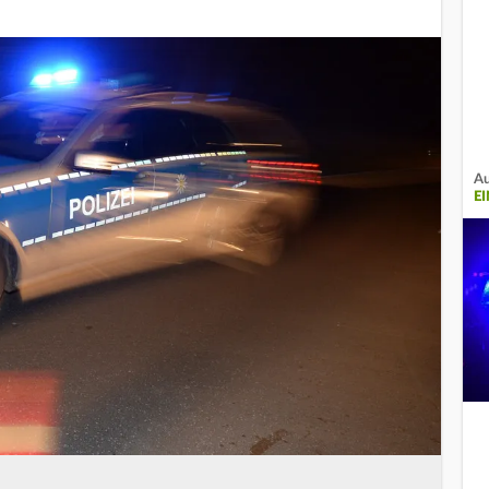
Au
EI