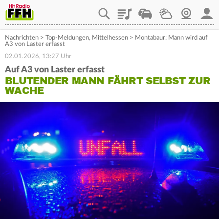
Playlist
Staupilot
Wetter
Webcam
Mein
Nachrichten
>
Top-Meldungen
,
Mittelhessen
>
Montabaur: Mann wird auf
A3 von Laster erfasst
02.01.2026, 13:27 Uhr
Auf A3 von Laster erfasst
BLUTENDER MANN FÄHRT SELBST ZUR
WACHE