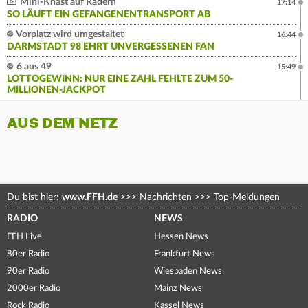
Mini-Knast auf Rädern
17:14
SO LÄUFT EIN GEFANGENENTRANSPORT AB
Vorplatz wird umgestaltet
16:44
DARMSTADT 98 EHRT UNVERGESSENEN FAN
6 aus 49
15:49
LOTTOGEWINN: NUR EINE ZAHL FEHLTE ZUM 50-
MILLIONEN-JACKPOT
AUS DEM NETZ
Du bist hier:
www.FFH.de
>>>
Nachrichten
>>>
Top-Meldungen
RADIO
NEWS
FFH Live
Hessen News
80er Radio
Frankfurt News
90er Radio
Wiesbaden News
2000er Radio
Mainz News
Rock Radio
Kassel News