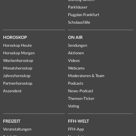
Parkhäuser
Flugplan Frankfurt
Schulausfälle
HOROSKOP
ON AIR
Horoskop Heute
Sendungen
Horoskop Morgen
Aktionen
Wochenhoroskop
Videos
Monatshoroskop
Webcams
Jahreshoroskop
Moderatoren & Team
Partnerhoroskop
Podcasts
Aszendent
News-Podcast
Themen-Ticker
Voting
FREIZEIT
FFH-WELT
Veranstaltungen
FFH-App