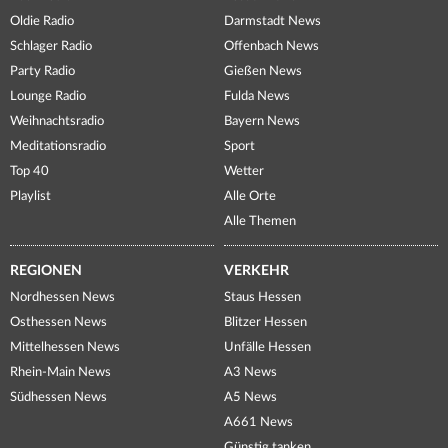
Oldie Radio
Darmstadt News
Schlager Radio
Offenbach News
Party Radio
Gießen News
Lounge Radio
Fulda News
Weihnachtsradio
Bayern News
Meditationsradio
Sport
Top 40
Wetter
Playlist
Alle Orte
Alle Themen
REGIONEN
VERKEHR
Nordhessen News
Staus Hessen
Osthessen News
Blitzer Hessen
Mittelhessen News
Unfälle Hessen
Rhein-Main News
A3 News
Südhessen News
A5 News
A661 News
Günstig tanken