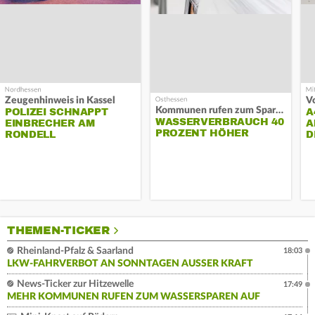
Zeugenhinweis in Kassel
Kommunen rufen zum Sparen auf
POLIZEI SCHNAPPT
A
WASSERVERBRAUCH 40
EINBRECHER AM
A
PROZENT HÖHER
RONDELL
D
THEMEN-TICKER
Rheinland-Pfalz & Saarland
18:03
LKW-FAHRVERBOT AN SONNTAGEN AUSSER KRAFT
News-Ticker zur Hitzewelle
17:49
MEHR KOMMUNEN RUFEN ZUM WASSERSPAREN AUF