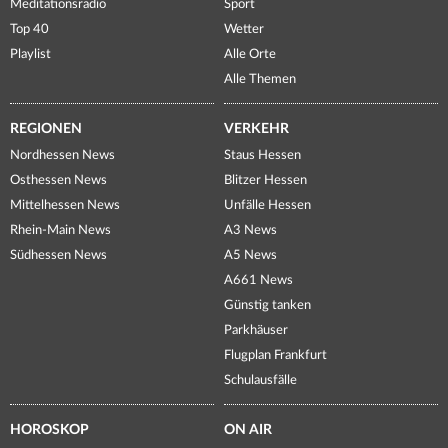
Meditationsradio
Sport
Top 40
Wetter
Playlist
Alle Orte
Alle Themen
REGIONEN
VERKEHR
Nordhessen News
Staus Hessen
Osthessen News
Blitzer Hessen
Mittelhessen News
Unfälle Hessen
Rhein-Main News
A3 News
Südhessen News
A5 News
A661 News
Günstig tanken
Parkhäuser
Flugplan Frankfurt
Schulausfälle
HOROSKOP
ON AIR