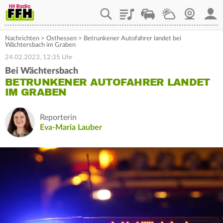
Playlist
Staupilot
Wetter
Webcam
Mein
Nachrichten
>
Osthessen
>
Betrunkener Autofahrer landet bei
Wächtersbach im Graben
24.02.2023, 12:35 Uhr
Bei Wächtersbach
BETRUNKENER AUTOFAHRER LANDET
IM GRABEN
Reporterin
Eva-Maria Lauber