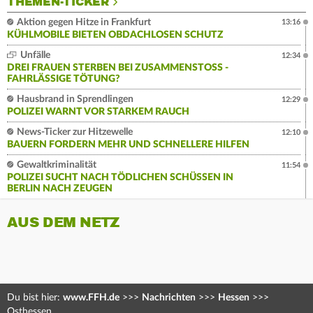
THEMEN-TICKER
Aktion gegen Hitze in Frankfurt
13:16
KÜHLMOBILE BIETEN OBDACHLOSEN SCHUTZ
Unfälle
12:34
DREI FRAUEN STERBEN BEI ZUSAMMENSTOSS - F
AHRLÄSSIGE TÖTUNG?
Hausbrand in Sprendlingen
12:29
POLIZEI WARNT VOR STARKEM RAUCH
News-Ticker zur Hitzewelle
12:10
BAUERN FORDERN MEHR UND SCHNELLERE HILFEN
Gewaltkriminalität
11:54
POLIZEI SUCHT NACH TÖDLICHEN SCHÜSSEN IN
BERLIN NACH ZEUGEN
AUS DEM NETZ
Du bist hier:
www.FFH.de
>>>
Nachrichten
>>>
Hessen
>>>
Osthessen