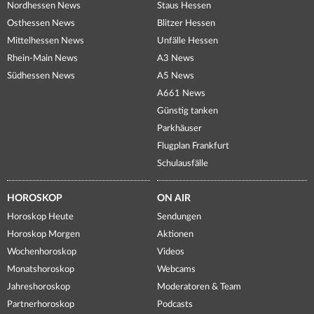
Nordhessen News
Staus Hessen
Osthessen News
Blitzer Hessen
Mittelhessen News
Unfälle Hessen
Rhein-Main News
A3 News
Südhessen News
A5 News
A661 News
Günstig tanken
Parkhäuser
Flugplan Frankfurt
Schulausfälle
HOROSKOP
ON AIR
Horoskop Heute
Sendungen
Horoskop Morgen
Aktionen
Wochenhoroskop
Videos
Monatshoroskop
Webcams
Jahreshoroskop
Moderatoren & Team
Partnerhoroskop
Podcasts