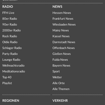
RADIO
NEWS
FFH Live
Hessen News
80er Radio
Frankfurt News
90er Radio
Wiesbaden News
2000er Radio
Mainz News
Rock Radio
Kassel News
Oldie Radio
Darmstadt News
Schlager Radio
Offenbach News
Party Radio
Gießen News
Lounge Radio
Fulda News
Weihnachtsradio
Bayern News
Meditationsradio
Sport
Top 40
Wetter
Playlist
Alle Orte
Alle Themen
REGIONEN
VERKEHR