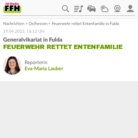
Playlist
Staupilot
Wetter
Webcam
Mein
Nachrichten
>
Osthessen
>
Feuerwehr rettet Entenfamilie in Fulda
19.04.2023, 16:12 Uhr
Generalvikariat in Fulda
FEUERWEHR RETTET ENTENFAMILIE
Reporterin
Eva-Maria Lauber