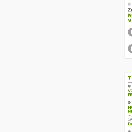
Z
N
V
T
V
F
F
N
D