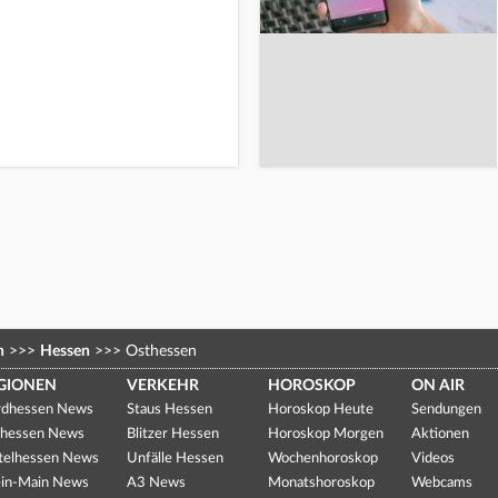
n
>>>
Hessen
>>>
Osthessen
GIONEN
VERKEHR
HOROSKOP
ON AIR
dhessen News
Staus Hessen
Horoskop Heute
Sendungen
hessen News
Blitzer Hessen
Horoskop Morgen
Aktionen
telhessen News
Unfälle Hessen
Wochenhoroskop
Videos
in-Main News
A3 News
Monatshoroskop
Webcams