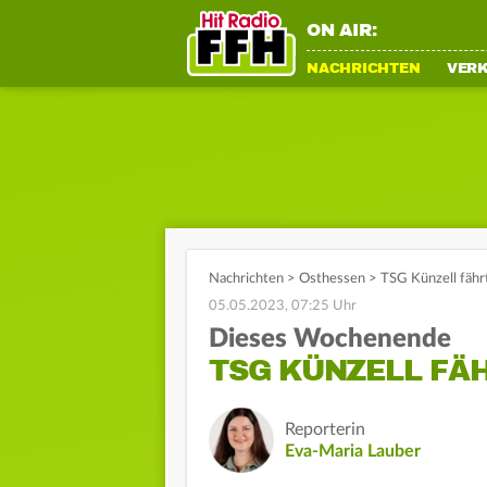
ON AIR:
NACHRICHTEN
VER
Nachrichten
>
Osthessen
>
TSG Künzell fähr
05.05.2023, 07:25 Uhr
Dieses Wochenende
TSG KÜNZELL FÄ
Reporterin
Eva-Maria Lauber