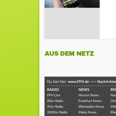
AUS DEM NETZ
Du bist hier:
www.FFH.de
>>>
Nachrichte
RADIO
NEWS
RE
FFH Live
Hessen News
Nor
80er Radio
Frankfurt News
Ost
90er Radio
Wiesbaden News
Mit
2000er Radio
Mainz News
Rhe