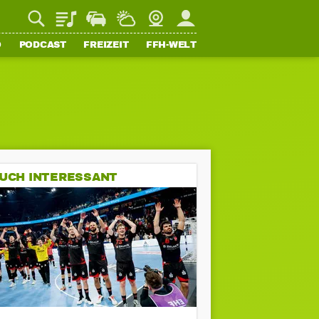
Playlist
Staupilot
Wetter
Webcam
Mein FFH
O
PODCAST
FREIZEIT
FFH-WELT
UCH INTERESSANT