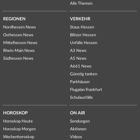
Alle Themen
REGIONEN
VERKEHR
Nordhessen News
Staus Hessen
Osthessen News
Blitzer Hessen
Mittelhessen News
Unfälle Hessen
Rhein-Main News
A3 News
Südhessen News
A5 News
A661 News
Günstig tanken
Parkhäuser
Flugplan Frankfurt
Schulausfälle
HOROSKOP
ON AIR
Horoskop Heute
Sendungen
Horoskop Morgen
Aktionen
Wochenhoroskop
Videos