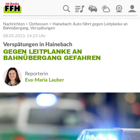
Playlist
Staupilot
Wetter
Webcam
Mein
Nachrichten
>
Osthessen
>
Hainebach: Auto fährt gegen Leitplanke an
Bahnübergang, Verspätungen
08.05.2023, 14:23 Uhr
Verspätungen in Hainebach
GEGEN LEITPLANKE AN
BAHNÜBERGANG GEFAHREN
Reporterin
Eva-Maria Lauber