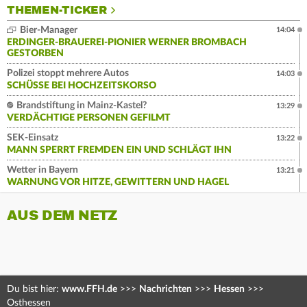
THEMEN-TICKER
Bier-Manager
14:04
ERDINGER-BRAUEREI-PIONIER WERNER BROMBACH
GESTORBEN
Polizei stoppt mehrere Autos
14:03
SCHÜSSE BEI HOCHZEITSKORSO
Brandstiftung in Mainz-Kastel?
13:29
VERDÄCHTIGE PERSONEN GEFILMT
SEK-Einsatz
13:22
MANN SPERRT FREMDEN EIN UND SCHLÄGT IHN
Wetter in Bayern
13:21
WARNUNG VOR HITZE, GEWITTERN UND HAGEL
AUS DEM NETZ
Du bist hier:
www.FFH.de
>>>
Nachrichten
>>>
Hessen
>>>
Osthessen