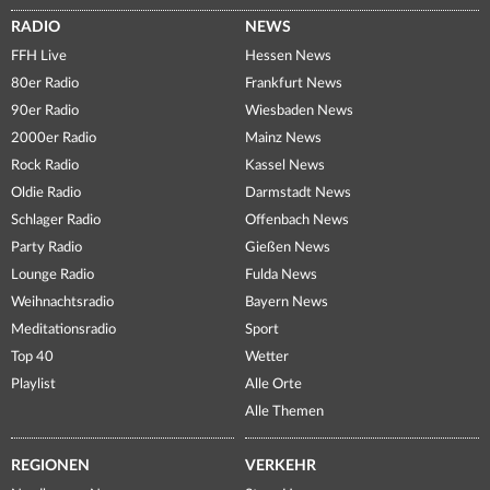
RADIO
NEWS
FFH Live
Hessen News
80er Radio
Frankfurt News
90er Radio
Wiesbaden News
2000er Radio
Mainz News
Rock Radio
Kassel News
Oldie Radio
Darmstadt News
Schlager Radio
Offenbach News
Party Radio
Gießen News
Lounge Radio
Fulda News
Weihnachtsradio
Bayern News
Meditationsradio
Sport
Top 40
Wetter
Playlist
Alle Orte
Alle Themen
REGIONEN
VERKEHR