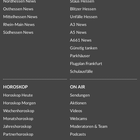
Nordhessen News
Staus Hessen
Osthessen News
Blitzer Hessen
Mittelhessen News
Unfälle Hessen
Rhein-Main News
A3 News
Südhessen News
A5 News
A661 News
Günstig tanken
Parkhäuser
Flugplan Frankfurt
Schulausfälle
HOROSKOP
ON AIR
Horoskop Heute
Sendungen
Horoskop Morgen
Aktionen
Wochenhoroskop
Videos
Monatshoroskop
Webcams
Jahreshoroskop
Moderatoren & Team
Partnerhoroskop
Podcasts