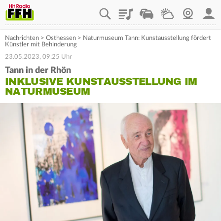
Playlist
Staupilot
Wetter
Webcam
Mein
Nachrichten
>
Osthessen
>
Naturmuseum Tann: Kunstausstellung fördert
Künstler mit Behinderung
23.05.2023, 09:25 Uhr
Tann in der Rhön
INKLUSIVE KUNSTAUSSTELLUNG IM
NATURMUSEUM