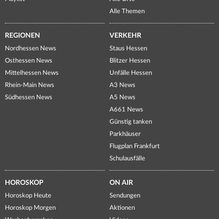
Alle Themen
REGIONEN
VERKEHR
Nordhessen News
Staus Hessen
Osthessen News
Blitzer Hessen
Mittelhessen News
Unfälle Hessen
Rhein-Main News
A3 News
Südhessen News
A5 News
A661 News
Günstig tanken
Parkhäuser
Flugplan Frankfurt
Schulausfälle
HOROSKOP
ON AIR
Horoskop Heute
Sendungen
Horoskop Morgen
Aktionen