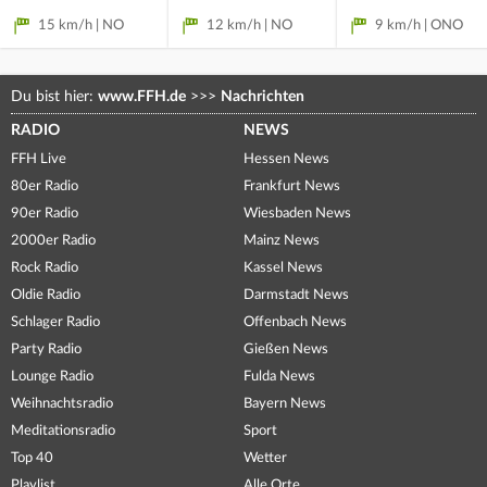
15 km/h | NO
12 km/h | NO
9 km/h | ONO
Du bist hier:
www.FFH.de
>>>
Nachrichten
RADIO
NEWS
FFH Live
Hessen News
80er Radio
Frankfurt News
90er Radio
Wiesbaden News
2000er Radio
Mainz News
Rock Radio
Kassel News
Oldie Radio
Darmstadt News
Schlager Radio
Offenbach News
Party Radio
Gießen News
Lounge Radio
Fulda News
Weihnachtsradio
Bayern News
Meditationsradio
Sport
Top 40
Wetter
Playlist
Alle Orte