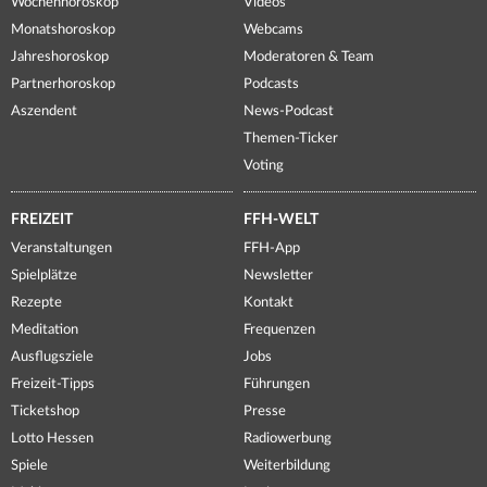
Wochenhoroskop
Videos
Monatshoroskop
Webcams
Jahreshoroskop
Moderatoren & Team
Partnerhoroskop
Podcasts
Aszendent
News-Podcast
Themen-Ticker
Voting
FREIZEIT
FFH-WELT
Veranstaltungen
FFH-App
Spielplätze
Newsletter
Rezepte
Kontakt
Meditation
Frequenzen
Ausflugsziele
Jobs
Freizeit-Tipps
Führungen
Ticketshop
Presse
Lotto Hessen
Radiowerbung
Spiele
Weiterbildung