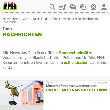
Playlist
Staupilot
Wetter
Webcam
Mein
Nachrichten
>
Orte
>
Kreis Fulda
>
Tann News heute: Nachrichten im
Überblick
Tann
NACHRICHTEN
Alle News aus Tann in der Rhön:
Feuerwehreinsätze
,
Veranstaltungen, Blaulicht, Kultur, Politik und Unfälle. FFH-
Reporter berichten live aus Tann im
osthessischen
Landkreis
Fulda
11.07.2026
Motorradfahrer schwerstverletzt
UNFALL MIT TRAKTOR BEI TANN