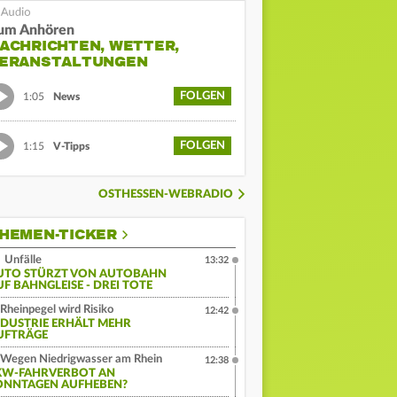
um Anhören
ACHRICHTEN, WETTER,
ERANSTALTUNGEN
FOLGEN
1:05
News
FOLGEN
1:15
V-Tipps
OSTHESSEN-WEBRADIO
HEMEN-TICKER
Unfälle
13:32
UTO STÜRZT VON AUTOBAHN
UF BAHNGLEISE - DREI TOTE
Rheinpegel wird Risiko
12:42
NDUSTRIE ERHÄLT MEHR
UFTRÄGE
Wegen Niedrigwasser am Rhein
12:38
KW-FAHRVERBOT AN
ONNTAGEN AUFHEBEN?