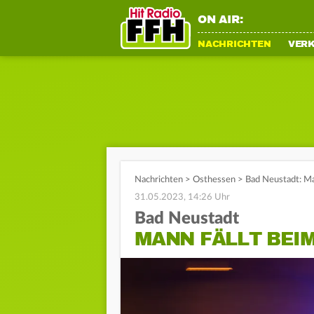
ON AIR:
NACHRICHTEN
VER
Nachrichten
>
Osthessen
>
Bad Neustadt: Man
31.05.2023, 14:26 Uhr
Bad Neustadt
MANN FÄLLT BEIM