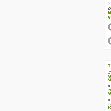
Z
N
V
T
A
A
I
A
L
S