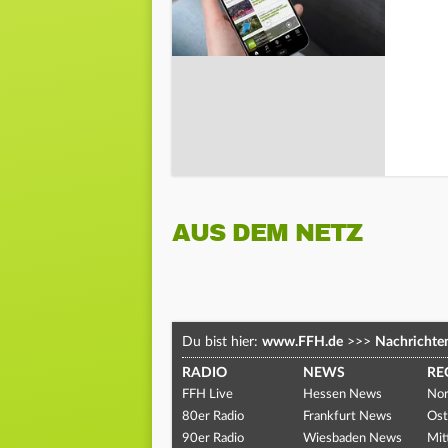
AUS DEM NETZ
Du bist hier:
www.FFH.de
>>>
Nachrichte
RADIO
NEWS
RE
FFH Live
Hessen News
Nor
80er Radio
Frankfurt News
Ost
90er Radio
Wiesbaden News
Mit