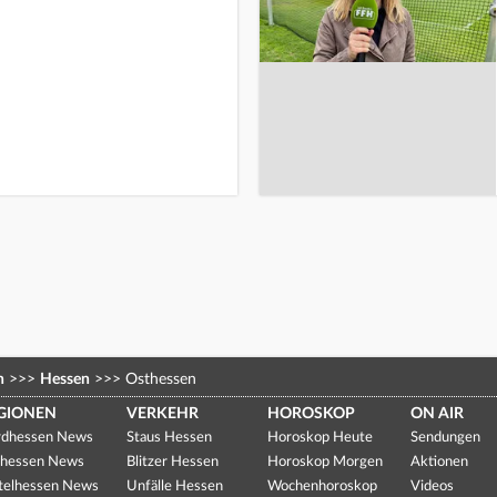
n
>>>
Hessen
>>>
Osthessen
GIONEN
VERKEHR
HOROSKOP
ON AIR
dhessen News
Staus Hessen
Horoskop Heute
Sendungen
hessen News
Blitzer Hessen
Horoskop Morgen
Aktionen
telhessen News
Unfälle Hessen
Wochenhoroskop
Videos