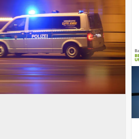
Ba
B
U