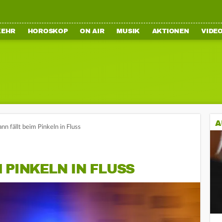
KEHR
HOROSKOP
ON AIR
MUSIK
AKTIONEN
VIDE
A
n fällt beim Pinkeln in Fluss
 PINKELN IN FLUSS