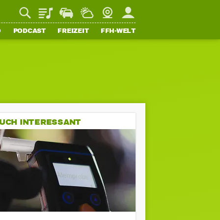
Playlist
Staupilot
Wetter
Webcam
Mein FFH
O
PODCAST
FREIZEIT
FFH-WELT
UCH INTERESSANT