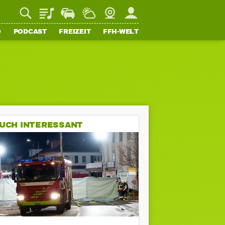
Playlist
Staupilot
Wetter
Webcam
Mein FFH
O
PODCAST
FREIZEIT
FFH-WELT
UCH INTERESSANT