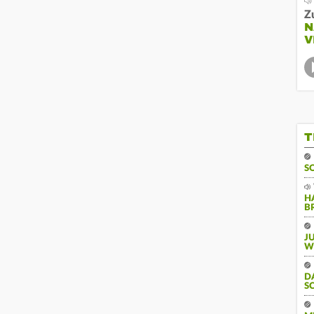
Z
N
V
T
S
H
B
J
W
D
S