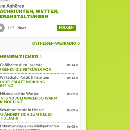
um Anhören
ACHRICHTEN, WETTER,
ERANSTALTUNGEN
FOLGEN
1:05
News
OSTHESSEN-WEBRADIO
HEMEN-TICKER
Gefälschte Auto-Inserate
06:14
O GEHEN DIE BETRÜGER VOR
Wirtschaft, Politik & Finanzen
06:13
ANDELSBLATT MORNING
RIEFING
Hitzeschock im Westen
06:09
UNI UND JULI WAREN SO WARM
IE NOCH NIE
Schulstart heute in Hessen
06:09
AS ÄNDERT SICH ZUM NEUEN
CHULJAHR
Exhumierungen von Klinikpatienten
06:08