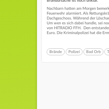
Brandursache ist noch unklar.
Nachbarn hatten am Morgen bemerkt
Feuerwehr alarmiert. Als Rettungskr
Dachgeschoss. Während der Löscharb
Um wen es sich dabei handle, sei noc
von HITRADIO FFH. Den entstandene
Euro. Die Kriminalpolizei hat die E
Brände
Polizei
Bad Orb