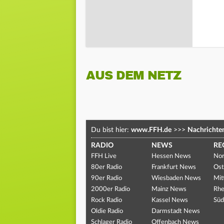
AUS DEM NETZ
Du bist hier:
www.FFH.de
>>>
Nachrichte
RADIO
NEWS
RE
FFH Live
Hessen News
Nor
80er Radio
Frankfurt News
Ost
90er Radio
Wiesbaden News
Mit
2000er Radio
Mainz News
Rhe
Rock Radio
Kassel News
Süd
Oldie Radio
Darmstadt News
Schlager Radio
Offenbach News