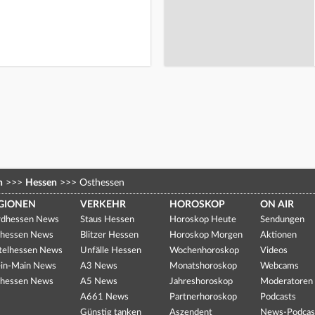
n
>>>
Hessen
>>>
Osthessen
GIONEN
VERKEHR
HOROSKOP
ON AIR
dhessen News
Staus Hessen
Horoskop Heute
Sendungen
hessen News
Blitzer Hessen
Horoskop Morgen
Aktionen
telhessen News
Unfälle Hessen
Wochenhoroskop
Videos
in-Main News
A3 News
Monatshoroskop
Webcams
hessen News
A5 News
Jahreshoroskop
Moderatoren
A661 News
Partnerhoroskop
Podcasts
Günstig tanken
Aszendent
News-Podcas