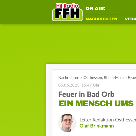
ON AIR:
NACHRICHTEN
VER
Nachrichten
>
Osthessen
,
Rhein-Main
>
Feue
05.06.2023, 15:47 Uhr
Feuer in Bad Orb
EIN MENSCH UMS
Leiter Redaktion Osthesse
Olaf Brinkmann