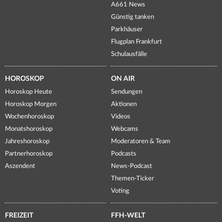
A661 News
Günstig tanken
Parkhäuser
Flugplan Frankfurt
Schulausfälle
HOROSKOP
ON AIR
Horoskop Heute
Sendungen
Horoskop Morgen
Aktionen
Wochenhoroskop
Videos
Monatshoroskop
Webcams
Jahreshoroskop
Moderatoren & Team
Partnerhoroskop
Podcasts
Aszendent
News-Podcast
Themen-Ticker
Voting
FREIZEIT
FFH-WELT