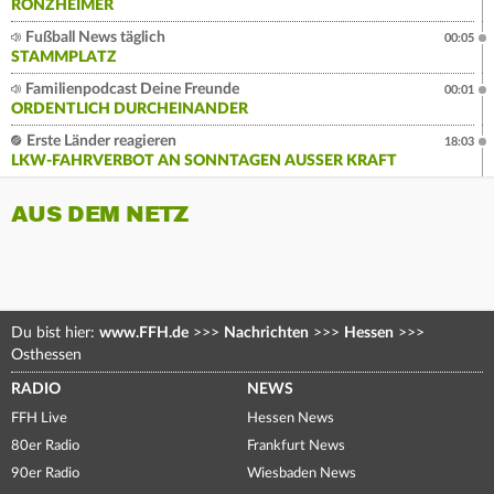
RONZHEIMER
Fußball News täglich
00:05
STAMMPLATZ
Familienpodcast Deine Freunde
00:01
ORDENTLICH DURCHEINANDER
Erste Länder reagieren
18:03
LKW-FAHRVERBOT AN SONNTAGEN AUSSER KRAFT
AUS DEM NETZ
Du bist hier:
www.FFH.de
>>>
Nachrichten
>>>
Hessen
>>>
Osthessen
RADIO
NEWS
FFH Live
Hessen News
80er Radio
Frankfurt News
90er Radio
Wiesbaden News