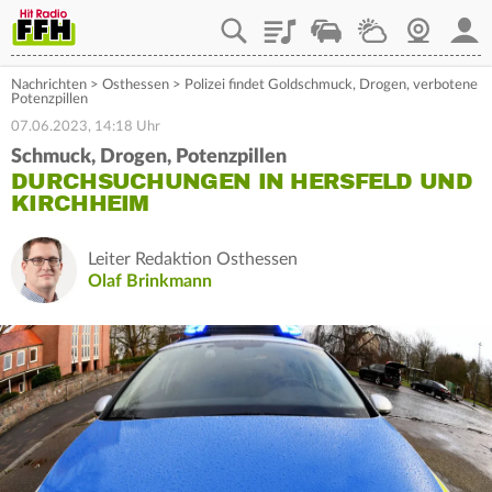
Playlist
Staupilot
Wetter
Webcam
Mein
Nachrichten
>
Osthessen
>
Polizei findet Goldschmuck, Drogen, verbotene
Potenzpillen
07.06.2023, 14:18 Uhr
Schmuck, Drogen, Potenzpillen
DURCHSUCHUNGEN IN HERSFELD UND
KIRCHHEIM
Leiter Redaktion Osthessen
Olaf Brinkmann