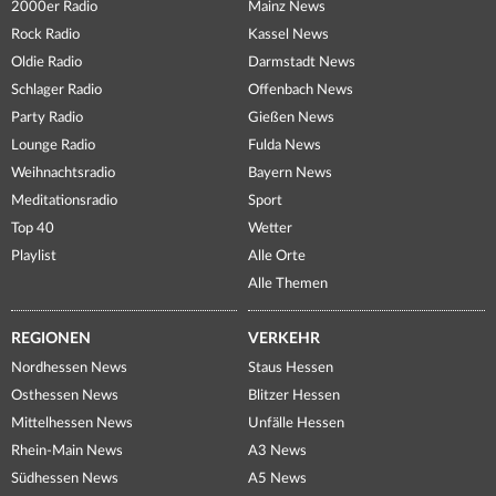
2000er Radio
Mainz News
Rock Radio
Kassel News
Oldie Radio
Darmstadt News
Schlager Radio
Offenbach News
Party Radio
Gießen News
Lounge Radio
Fulda News
Weihnachtsradio
Bayern News
Meditationsradio
Sport
Top 40
Wetter
Playlist
Alle Orte
Alle Themen
REGIONEN
VERKEHR
Nordhessen News
Staus Hessen
Osthessen News
Blitzer Hessen
Mittelhessen News
Unfälle Hessen
Rhein-Main News
A3 News
Südhessen News
A5 News