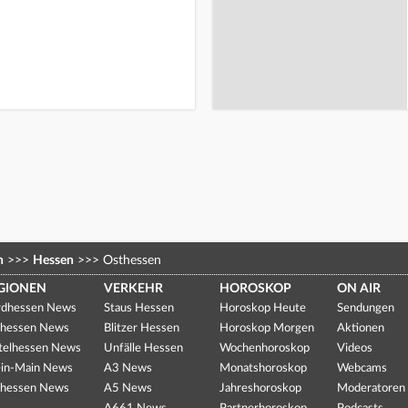
n
>>>
Hessen
>>>
Osthessen
GIONEN
VERKEHR
HOROSKOP
ON AIR
dhessen News
Staus Hessen
Horoskop Heute
Sendungen
hessen News
Blitzer Hessen
Horoskop Morgen
Aktionen
telhessen News
Unfälle Hessen
Wochenhoroskop
Videos
in-Main News
A3 News
Monatshoroskop
Webcams
hessen News
A5 News
Jahreshoroskop
Moderatoren