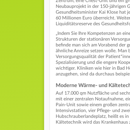
Zentrum, eine Chest-Unit und ein gro
Neubauprojekt in der 150-jährigen G
Gesundheitsminister Kai Klose hat j
60 Millionen Euro überreicht. Weite
Liquiditätsreserve des Gesundheits
„Indem Sie Ihre Kompetenzen an eine
Strukturen der stationären Versorgun
befinde man sich am Vorabend der gr
ähnliche Anreize setzen wolle. Man 
Versorgungsqualität der Patient*inn
Spezialisierung und die engere Koop
wichtiger. Kliniken wie hier in Bad H
anzugehen, sind da durchaus beispiel
Moderne Wärme- und Kältetec
Auf 17.000 qm Nutzfläche und sech
mit einer zentralen Notaufnahme, e
Pain-Unit sowie einem großen zentra
Intensivstation, vier Pflege- und zw
Hubschrauberlandeplatz, heißt es i
Kältetechnik wird das Krankenhaus 