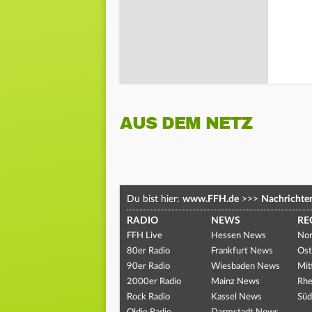
AUS DEM NETZ
Du bist hier:
www.FFH.de
>>>
Nachrichte
RADIO
NEWS
RE
FFH Live
Hessen News
Nor
80er Radio
Frankfurt News
Ost
90er Radio
Wiesbaden News
Mit
2000er Radio
Mainz News
Rhe
Rock Radio
Kassel News
Süd