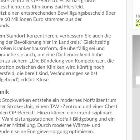
ßer zentraler OP-Bereich: Es ist das größte
eschichte des Klinikums Bad Hersfeld.
etzt einen entsprechenden Bewilligungsbescheid über
He
re 60 Millionen Euro stammen aus der
S
fonds.
A
m Standort konzentrieren, verbessern Sie auch die
g der Bevölkerung hier im Landkreis.“ Gleichzeitig
oßen Krankenhausreform, die überfällig sei und
brauche sie auch, um eine flächendeckend hohe
en zu sichern. „Die Bündelung von Kompetenzen, die
eration zwischen den Kliniken wird künftig noch
ersfeld, die bereit sind, Veränderungen selbst
gebend“, erklärt Klose.
hnik
s Stockwerken entstehe ein modernes Notfallzentrum
iner Stroke-Unit, einem TAVI-Zentrum und einer Chest
len OP-Bereich. Hinzu kämen eine interdisziplinäre
ei Wahlleistungsstationen, Notfall-Bildgebung und ein
n einer Mitteilung. Durch moderne Wärme- und
zudem seine Energieversorgung optimieren.