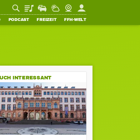
Playlist
Staupilot
Wetter
Webcam
Mein FFH
O
PODCAST
FREIZEIT
FFH-WELT
UCH INTERESSANT