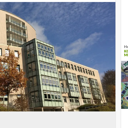
He
K
M