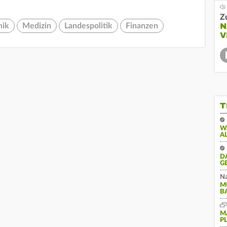
Z
N
nik
Medizin
Landespolitik
Finanzen
V
T
W
A
D
G
Na
M
B
M
P