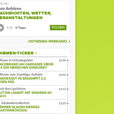
um Anhören
ACHRICHTEN, WETTER,
ERANSTALTUNGEN
FOLGEN
1:15
V-Tipps
OSTHESSEN-WEBRADIO
HEMEN-TICKER
Feuer in Urlaubsgebiet
16:50
ALDBRAND AM GARDASEE: MEHR
LS 200 MENSCHEN EVAKUIERT
Remis zum Zweitliga-Auftakt
14:55
ARMSTADT 98 ERKÄMPFT 2:2
EGEN KIEL
ch Navi gefahren
14:13
UTTER LANDET MIT KINDERN IM
ACH
Gäubodenvolksfest
13:25
ÄNNER KLAUEN RIESIGES
LASTIKKROKODIL