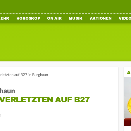
KEHR
HOROSKOP
ON AIR
MUSIK
AKTIONEN
VIDE
A
erletzten auf B27 in Burghaun
ghaun
 VERLETZTEN AUF B27
n