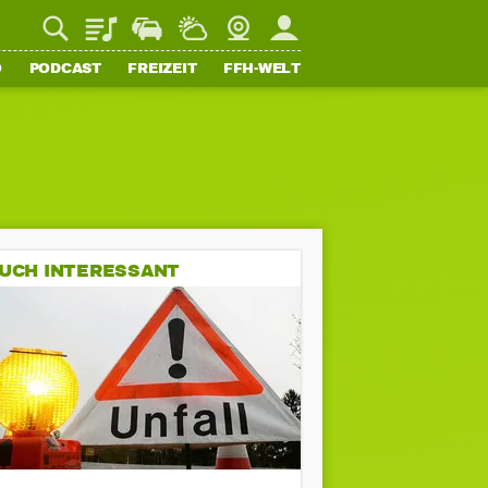
Playlist
Staupilot
Wetter
Webcam
Mein FFH
O
PODCAST
FREIZEIT
FFH-WELT
UCH INTERESSANT