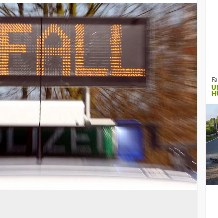
Fa
U
H