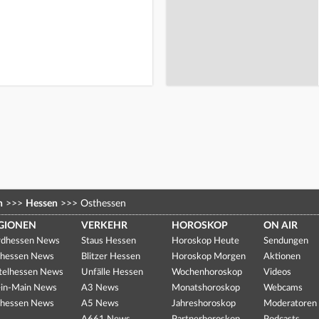
n
>>>
Hessen
>>>
Osthessen
GIONEN
VERKEHR
HOROSKOP
ON AIR
dhessen News
Staus Hessen
Horoskop Heute
Sendungen
hessen News
Blitzer Hessen
Horoskop Morgen
Aktionen
telhessen News
Unfälle Hessen
Wochenhoroskop
Videos
in-Main News
A3 News
Monatshoroskop
Webcams
hessen News
A5 News
Jahreshoroskop
Moderatoren