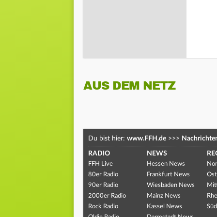
AUS DEM NETZ
Du bist hier:
www.FFH.de
>>>
Nachrichte
RADIO
NEWS
RE
FFH Live
Hessen News
Nor
80er Radio
Frankfurt News
Ost
90er Radio
Wiesbaden News
Mit
2000er Radio
Mainz News
Rhe
Rock Radio
Kassel News
Süd