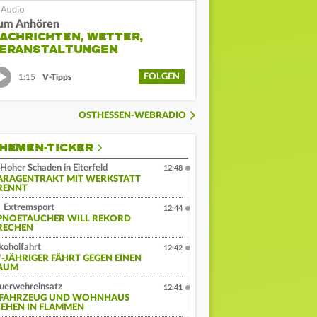
um Anhören
ACHRICHTEN, WETTER,
ERANSTALTUNGEN
FOLGEN
1:15
V-Tipps
OSTHESSEN-WEBRADIO
HEMEN-TICKER
Hoher Schaden in Eiterfeld
12:48
ARAGENTRAKT MIT WERKSTATT
RENNT
Extremsport
12:44
PNOETAUCHER WILL REKORD
RECHEN
koholfahrt
12:42
7-JÄHRIGER FÄHRT GEGEN EINEN
AUM
uerwehreinsatz
12:41
-FAHRZEUG UND WOHNHAUS
TEHEN IN FLAMMEN