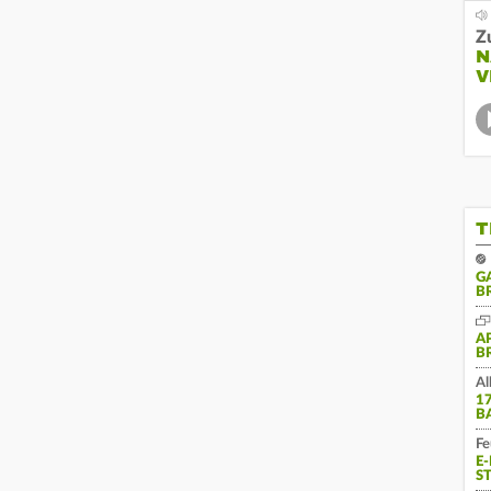
Z
N
V
T
G
B
A
B
Al
1
B
Fe
E
S