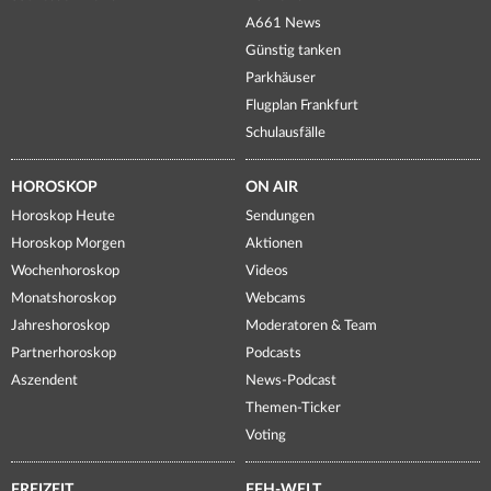
A661 News
Günstig tanken
Parkhäuser
Flugplan Frankfurt
Schulausfälle
HOROSKOP
ON AIR
Horoskop Heute
Sendungen
Horoskop Morgen
Aktionen
Wochenhoroskop
Videos
Monatshoroskop
Webcams
Jahreshoroskop
Moderatoren & Team
Partnerhoroskop
Podcasts
Aszendent
News-Podcast
Themen-Ticker
Voting
FREIZEIT
FFH-WELT