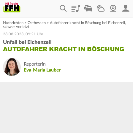
Playlist
Staupilot
Wetter
Webcam
Mein
Nachrichten
>
Osthessen
>
Autofahrer kracht in Böschung bei Eichenzell,
schwer verletzt
28.08.2023, 09:21 Uhr
Unfall bei Eichenzell
AUTOFAHRER KRACHT IN BÖSCHUNG
Reporterin
Eva-Maria Lauber