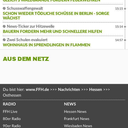
GLEICH 3 WALDBRÄNDE FORDERN FEUERWEHREN
Schusswaffengewalt
15:15
SCHON WIEDER TÖDLICHE SCHÜSSE IN BERLIN - SORGE
WÄCHST
News-Ticker zur Hitzewelle
15:14
BAUERN FORDERN MEHR UND SCHNELLERE HILFEN
Zwei Schulen evakuiert
14:57
WOHNHAUS IN SPRENDLINGEN IN FLAMMEN
AUS DEM NETZ
Du bist hier:
www.FFH.de
>>>
Nachrichten
>>>
Hessen
>>>
Osthessen
RADIO
NEWS
FFH Live
Hessen News
80er Radio
Frankfurt News
90er Radio
Wiesbaden News