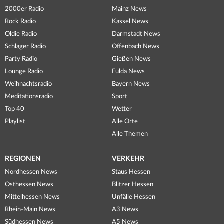
2000er Radio
Mainz News
Rock Radio
Kassel News
Oldie Radio
Darmstadt News
Schlager Radio
Offenbach News
Party Radio
Gießen News
Lounge Radio
Fulda News
Weihnachtsradio
Bayern News
Meditationsradio
Sport
Top 40
Wetter
Playlist
Alle Orte
Alle Themen
REGIONEN
VERKEHR
Nordhessen News
Staus Hessen
Osthessen News
Blitzer Hessen
Mittelhessen News
Unfälle Hessen
Rhein-Main News
A3 News
Südhessen News
A5 News