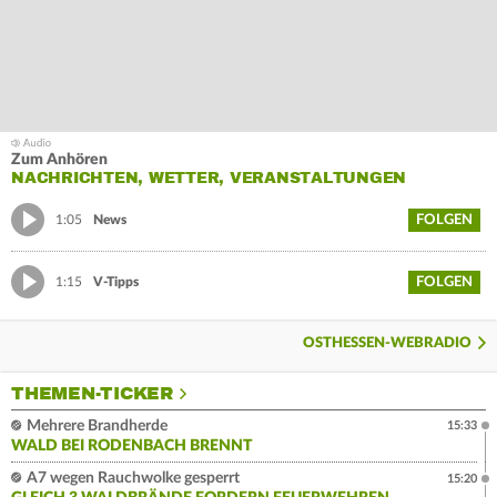
Zum Anhören
NACHRICHTEN, WETTER, VERANSTALTUNGEN
FOLGEN
1:05
News
FOLGEN
1:15
V-Tipps
OSTHESSEN-WEBRADIO
THEMEN-TICKER
Mehrere Brandherde
15:33
WALD BEI RODENBACH BRENNT
A7 wegen Rauchwolke gesperrt
15:20