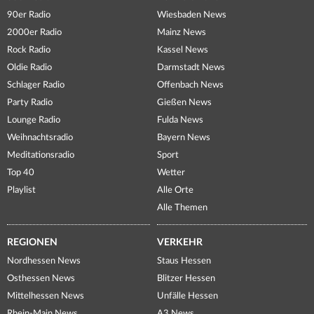
90er Radio
Wiesbaden News
2000er Radio
Mainz News
Rock Radio
Kassel News
Oldie Radio
Darmstadt News
Schlager Radio
Offenbach News
Party Radio
Gießen News
Lounge Radio
Fulda News
Weihnachtsradio
Bayern News
Meditationsradio
Sport
Top 40
Wetter
Playlist
Alle Orte
Alle Themen
REGIONEN
VERKEHR
Nordhessen News
Staus Hessen
Osthessen News
Blitzer Hessen
Mittelhessen News
Unfälle Hessen
Rhein-Main News
A3 News