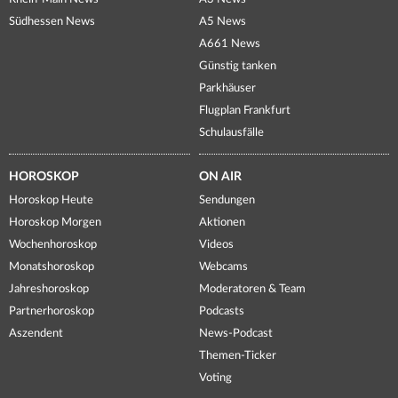
Südhessen News
A5 News
A661 News
Günstig tanken
Parkhäuser
Flugplan Frankfurt
Schulausfälle
HOROSKOP
ON AIR
Horoskop Heute
Sendungen
Horoskop Morgen
Aktionen
Wochenhoroskop
Videos
Monatshoroskop
Webcams
Jahreshoroskop
Moderatoren & Team
Partnerhoroskop
Podcasts
Aszendent
News-Podcast
Themen-Ticker
Voting