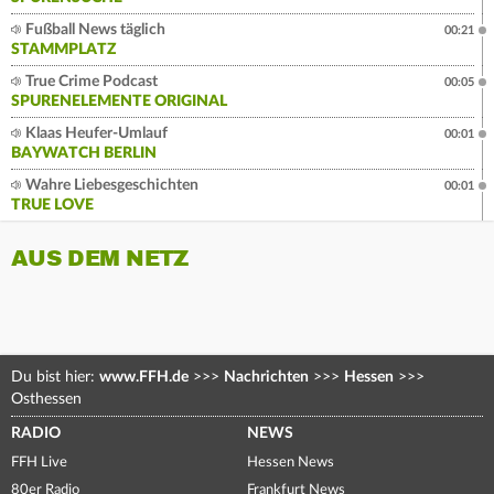
Fußball News täglich
00:21
STAMMPLATZ
True Crime Podcast
00:05
SPURENELEMENTE ORIGINAL
Klaas Heufer-Umlauf
00:01
BAYWATCH BERLIN
Wahre Liebesgeschichten
00:01
TRUE LOVE
AUS DEM NETZ
Du bist hier:
www.FFH.de
>>>
Nachrichten
>>>
Hessen
>>>
Osthessen
RADIO
NEWS
FFH Live
Hessen News
80er Radio
Frankfurt News