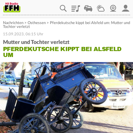
Playlist
Staupilot
Wetter
Webcam
Mein
Nachrichten
>
Osthessen
>
Pferdekutsche kippt bei Alsfeld um: Mutter und
Tochter verletzt
15.09.2023, 06:15 Uhr
Mutter und Tochter verletzt
PFERDEKUTSCHE KIPPT BEI ALSFELD
UM